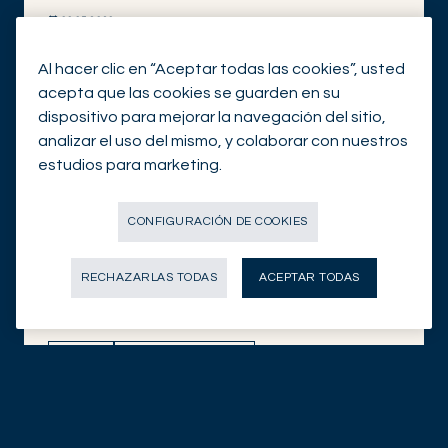
06.05.2026
DESCUBRIR AHORA
Al hacer clic en “Aceptar todas las cookies”, usted
acepta que las cookies se guarden en su
dispositivo para mejorar la navegación del sitio,
analizar el uso del mismo, y colaborar con nuestros
estudios para marketing.
CONFIGURACIÓN DE COOKIES
RECHAZARLAS TODAS
ACEPTAR TODAS
Is U.S. monetary policy at a turning point? | The
Long View
DIGITAL
VIEW OF OUR EXPERTS