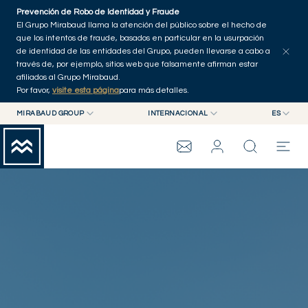
Skip to main content
Prevención de Robo de Identidad y Fraude
El Grupo Mirabaud llama la atención del público sobre el hecho de
que los intentos de fraude, basados en particular en la usurpación
de identidad de las entidades del Grupo, pueden llevarse a cabo a
través de, por ejemplo, sitios web que falsamente afirman estar
afiliados al Grupo Mirabaud.
Por favor,
visite esta página
para más detalles.
MIRABAUD GROUP
INTERNACIONAL
ES
PLANIFICACIÓN
MIRABAUD GROUP
INTERNACIONAL
EN
PATRIMONIAL
MIRABAUD ASSET MANAGEMENT
SUIZA
FR
GRUPO MIRABAUD
MIRABAUD INVESTMENTS
DE
ES
THE VIEW
SERVICIOS
CONTEMPORARY ART