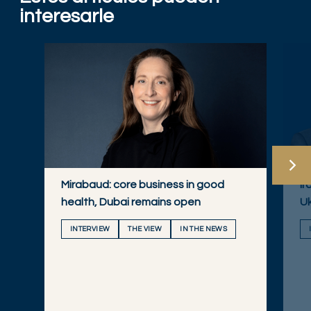
interesarle
Mirabaud: core business in good
Ir
health, Dubai remains open
Uk
INTERVIEW
THE VIEW
IN THE NEWS