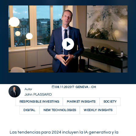
Ver vídeo
08.11.2023
GENEVA - CH
Autor
John PLASSARD
RESPONSIBLE INVESTING
MARKET INSIGHTS
SOCIETY
DIGITAL
NEW TECHNOLOGIES
WEEKLY INSIGHTS
Las tendencias para 2024 incluyen la IA generativa y la