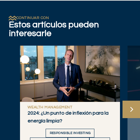
CONTINUAR CON
Estos artículos pueden
interesarle
WEALTH MANAGEMENT
W
2024: ¿Un punto de inflexión para la
¿H
energía limpia?
RESPONSIBLE INVESTING