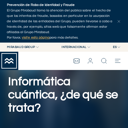
Skip to main content
Prevención de Robo de Identidad y Fraude
Explorar artículos
Serie
Autores
Inicio
El Grupo Mirabaud llama la atención del público sobre el hecho de
que los intentos de fraude, basados en particular en la usurpación
de identidad de las entidades del Grupo, pueden llevarse a cabo a
través de, por ejemplo, sitios web que falsamente afirman estar
afiliados al Grupo Mirabaud.
Por favor,
visite esta página
para más detalles.
MIRABAUD GROUP
INTERNACIONAL
ES
MIRABAUD GROUP
INTERNACIONAL
EN
MIRABAUD ASSET MANAGEMENT
SUIZA
FR
WEALTH MANAGEMENT
GRUPO MIRABAUD
MIRABAUD INVESTMENTS
DE
Informática
ES
THE VIEW
cuántica, ¿de qué se
trata?
SERVICIOS
CONTEMPORARY ART