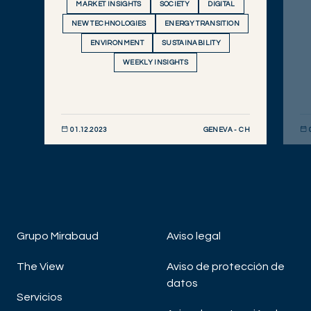
MARKET INSIGHTS
SOCIETY
DIGITAL
NEW TECHNOLOGIES
ENERGY TRANSITION
ENVIRONMENT
SUSTAINABILITY
WEEKLY INSIGHTS
GENEVA - CH
01.12.2023
DESCUBRIR AHORA
DE
Grupo Mirabaud
Aviso legal
The View
Aviso de protección de
datos
Servicios