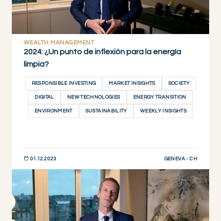
WEALTH MANAGEMENT
2024: ¿Un punto de inflexión para la energía
limpia?
RESPONSIBLE INVESTING
MARKET INSIGHTS
SOCIETY
DIGITAL
NEW TECHNOLOGIES
ENERGY TRANSITION
ENVIRONMENT
SUSTAINABILITY
WEEKLY INSIGHTS
GENEVA - CH
01.12.2023
DESCUBRIR AHORA