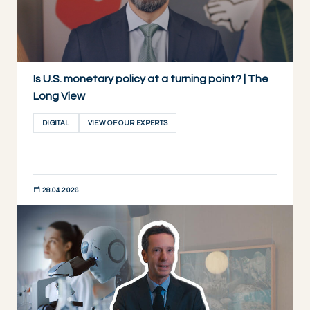
Is U.S. monetary policy at a turning point? | The
Long View
DIGITAL
VIEW OF OUR EXPERTS
28.04.2026
DESCUBRIR AHORA