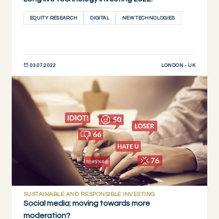
EQUITY RESEARCH
DIGITAL
NEW TECHNOLOGIES
LONDON - UK
03.07.2022
DESCUBRIR AHORA
SUSTAINABLE AND RESPONSIBLE INVESTING
Social media: moving towards more
moderation?