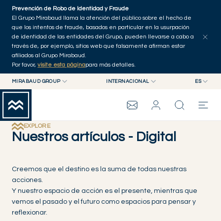
Skip to main content
Prevención de Robo de Identidad y Fraude
Explorar artículos
Serie
Autores
Inicio
El Grupo Mirabaud llama la atención del público sobre el hecho de
que los intentos de fraude, basados en particular en la usurpación
de identidad de las entidades del Grupo, pueden llevarse a cabo a
través de, por ejemplo, sitios web que falsamente afirman estar
afiliados al Grupo Mirabaud.
Por favor,
visite esta página
para más detalles.
MIRABAUD GROUP
INTERNACIONAL
ES
MIRABAUD GROUP
INTERNACIONAL
EN
MIRABAUD ASSET MANAGEMENT
SUIZA
FR
GRUPO MIRABAUD
MIRABAUD INVESTMENTS
DE
EXPLORE
Nuestros artículos - Digital
ES
THE VIEW
Creemos que el destino es la suma de todas nuestras
acciones.
SERVICIOS
Y nuestro espacio de acción es el presente, mientras que
vemos el pasado y el futuro como espacios para pensar y
CONTEMPORARY ART
reflexionar.