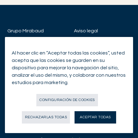
Grupo Mirabaud
Aviso legal
The View
Aviso de protección de
datos
Al hacer clic en “Aceptar todas las cookies”, usted
Servicios
acepta que las cookies se guarden en su
Aviso de protección de
dispositivo para mejorar la navegación del sitio,
Nuestra red de oficinas
datos marketing
analizar el uso del mismo, y colaborar con nuestros
estudios para marketing.
Noticias de la empresa
Política sobre Cookies
Contacto
Accesibilidad Mirabaud
CONFIGURACIÓN DE COOKIES
RECHAZARLAS TODAS
ACEPTAR TODAS