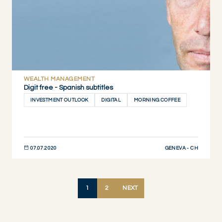
WEALTH MANAGEMENT
Digit free - Spanish subtitles
INVESTMENT OUTLOOK
DIGITAL
MORNING COFFEE
GENEVA - CH
07.07.2020
DESCUBRIR AHORA
1
2
NEXT