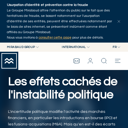
Skip to main content
Usurpation d'identité et prévention contre la fraude
Tous les articles
Séries
Auteurs
Accueil
Le Groupe Mirabaud attire l’attention du public sur le fait que des
tentatives de fraude, se basant notamment sur l'usurpation
d'identité de ses entités, peuvent être effectuées notamment par
le biais de sites internet, se présentant indûment comme étant
affiliés au Groupe Mirabaud.
Nous vous invitons à
consulter cette page
pour plus de détails.
MIRABAUD GROUP
INTERNATIONAL
FR
MIRABAUD GROUP
INTERNATIONAL
EN
MIRABAUD ASSET MANAGEMENT
SUISSE
FR
WEALTH MANAGEMENT
GROUPE MIRABAUD
MIRABAUD INVESTMENTS
DE
Les effets cachés de
ES
THE VIEW
l'instabilité politique
SERVICES
L'incertitude politique modifie l'activité des marchés
financiers, en particulier les introductions en bourse (IPO) et
ART CONTEMPORAIN
les fusions-acquisitions (M&A). Mais qu'en est-il des écarts