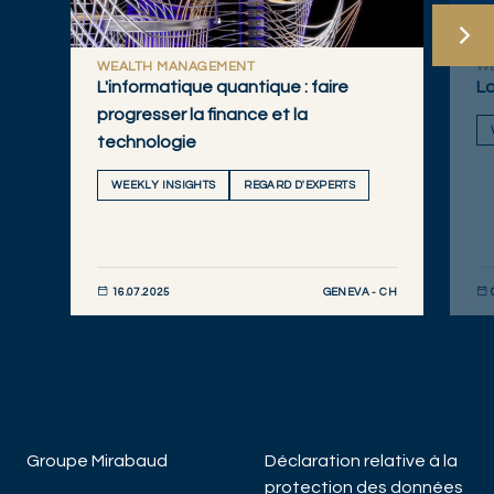
WEALTH MANAGEMENT
W
L'informatique quantique : faire
La
progresser la finance et la
technologie
WEEKLY INSIGHTS
REGARD D'EXPERTS
GENEVA - CH
16.07.2025
DÉCOUVRIR MAINTENANT
DÉC
Groupe Mirabaud
Déclaration relative à la
protection des données