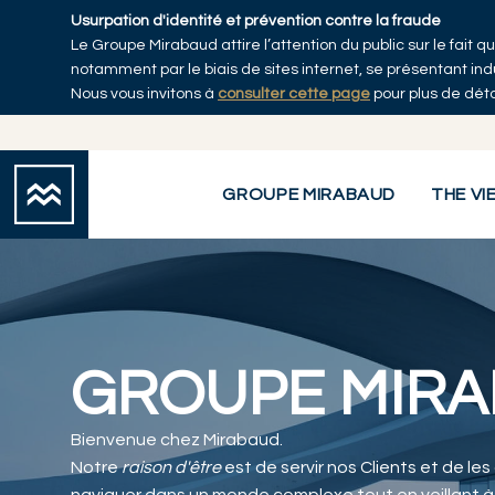
Skip to main content
Usurpation d'identité et prévention contre la fraude
Le Groupe Mirabaud attire l’attention du public sur le fait
notamment par le biais de sites internet, se présentant i
Nous vous invitons à
consulter cette page
pour plus de déta
Groupe Mirabaud
GROUPE MIRABAUD
THE VI
GROUPE MIR
Bienvenue chez Mirabaud.
Notre
raison d'être
est de servir nos Clients et de les