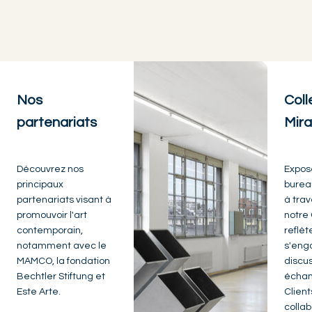
Nos
Coll
partenariats
Mir
Découvrez nos
Expos
principaux
burea
partenariats visant à
à tra
promouvoir l'art
notre 
contemporain,
reflèt
notamment avec le
s'eng
MAMCO, la fondation
discus
Bechtler Stiftung et
échan
Este Arte.
Client
collab