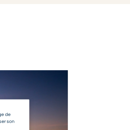
ge de
yser son