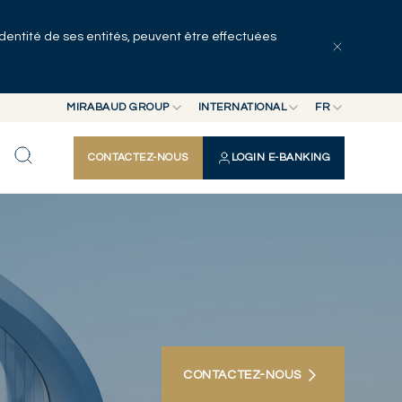
identité de ses entités, peuvent être effectuées
MIRABAUD GROUP
INTERNATIONAL
FR
MIRABAUD GROUP
INTERNATIONAL
EN
CONTACTEZ-NOUS
LOGIN E-BANKING
MIRABAUD ASSET MANAGEMENT
SUISSE
FR
MIRABAUD INVESTMENTS
DE
ES
CONTACTEZ-NOUS