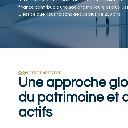
naviguer dans un monde complexe tout en veillant à
finance contribue à une société meilleure et plus jus
C'est ce que nous faisons depuis plus de 200 ans.
NOTRE EXPERTISE
Une approche glo
du patrimoine et 
actifs