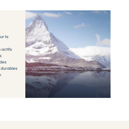
ur la
 actifs
s
 des
 durables
n.