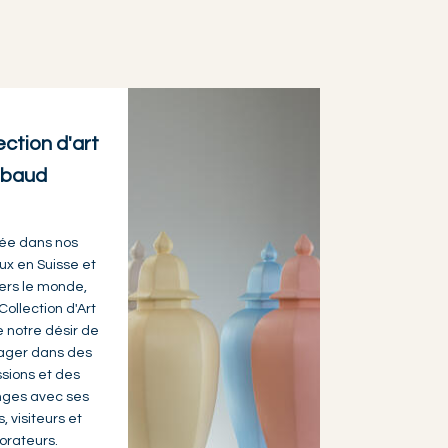
ection d'art
abaud
ée dans nos
ux en Suisse et
vers le monde,
Collection d'Art
e notre désir de
ager dans des
sions et des
ges avec ses
s, visiteurs et
orateurs.