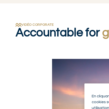
VIDÉO CORPORATE
Accountable for
g
Lire la vidéo
En cliqua
cookies su
utilisatio