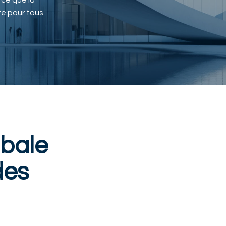
 ce que la
te pour tous.
bale
des