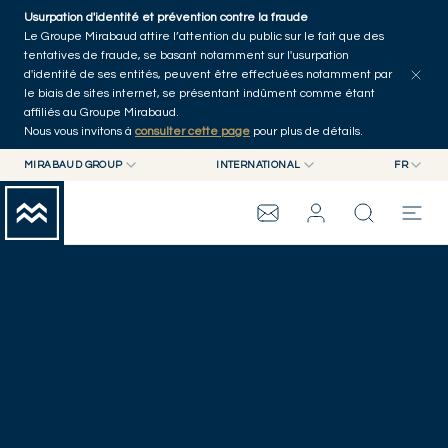
Skip to main content
Usurpation d'identité et prévention contre la fraude
Le Groupe Mirabaud attire l’attention du public sur le fait que des
tentatives de fraude, se basant notamment sur l'usurpation
d'identité de ses entités, peuvent être effectuées notamment par
le biais de sites internet, se présentant indûment comme étant
affiliés au Groupe Mirabaud.
Nous vous invitons à
consulter cette page
pour plus de détails.
MIRABAUD GROUP
INTERNATIONAL
FR
OFFRES D'EMPLOI
MIRABAUD GROUP
INTERNATIONAL
EN
MIRABAUD ASSET MANAGEMENT
SUISSE
FR
GROUPE MIRABAUD
MIRABAUD INVESTMENTS
DE
ES
THE VIEW
SERVICES
ART CONTEMPORAIN