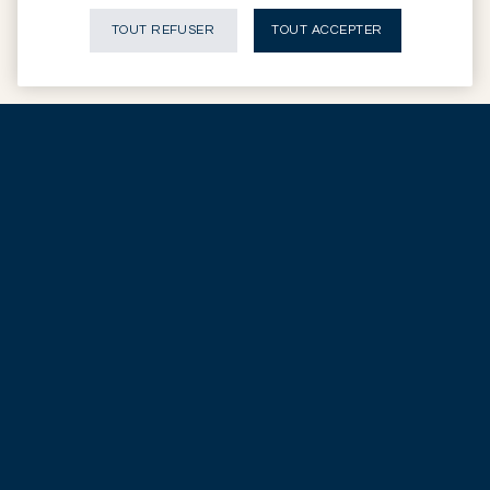
TOUT REFUSER
TOUT ACCEPTER
Depuis deux siècles, nous guidons nos Clients à
travers un monde complexe.
Nos principes
directeurs
Responsabilité
Depuis 200 ans, notre entreprise se transmet de génération en
génération, plus forte et plus adaptée à son époque.
Ce sens de la responsabilité et de la pérennité s’exprime aussi
dans nos relations avec nos Clients, nos collaborateurs, notre
marque et envers la société en général.