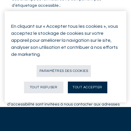
d’étiquetage accessible ;
certains documents téléchargeables (PDF) ne sont pas
pleinement accessibles.
En cliquant sur « Accepter tous les cookies », vous
Ces non-conformités peuvent affecter l’expérience des
acceptez le stockage de cookies sur votre
utilisateurs ayant recours à des technologies d’assistance.
appareil pour améliorer la navigation sur le site,
analyser son utilisation et contribuer à nos efforts
Le Groupe Mirabaud est pleinement engagé dans un plan de
de marketing.
mise en conformité.
La présente déclaration sera mise à jour périodiquement, au
PARAMÈTRES DES COOKIES
fur et à mesure de la mise en conformité du site internet.
Voies de recours
TOUT REFUSER
TOUT ACCEPTER
Les personnes qui rencontreraient des difficultés
d’accessibilité sont invitées à nous contacter aux adresses
suivantes :
communication@mirabaud.com
ou à consulter
notre
politique de traitement des réclamations
.