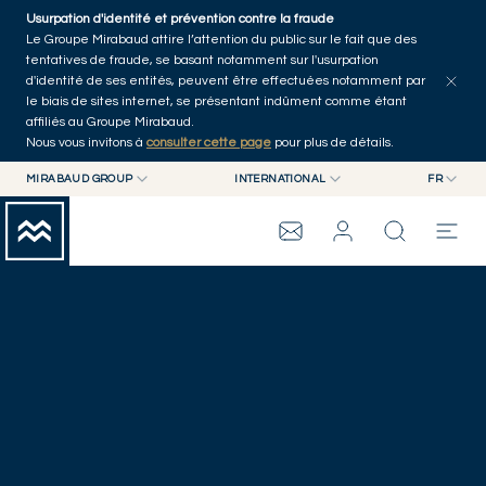
Skip to main content
Usurpation d'identité et prévention contre la fraude
Le Groupe Mirabaud attire l’attention du public sur le fait que des
tentatives de fraude, se basant notamment sur l'usurpation
d'identité de ses entités, peuvent être effectuées notamment par
le biais de sites internet, se présentant indûment comme étant
affiliés au Groupe Mirabaud.
Nous vous invitons à
consulter cette page
pour plus de détails.
MIRABAUD GROUP
INTERNATIONAL
FR
INFORMATIONS
MIRABAUD GROUP
INTERNATIONAL
EN
LÉGALES
MIRABAUD ASSET MANAGEMENT
SUISSE
FR
GROUPE MIRABAUD
MIRABAUD INVESTMENTS
DE
ES
THE VIEW
SERVICES
ART CONTEMPORAIN