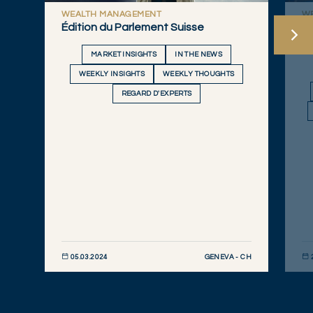
WEALTH MANAGEMENT
W
Édition du Parlement Suisse
L
me
MARKET INSIGHTS
IN THE NEWS
WEEKLY INSIGHTS
WEEKLY THOUGHTS
REGARD D'EXPERTS
GENEVA - CH
05.03.2024
DÉCOUVRIR MAINTENANT
DÉC