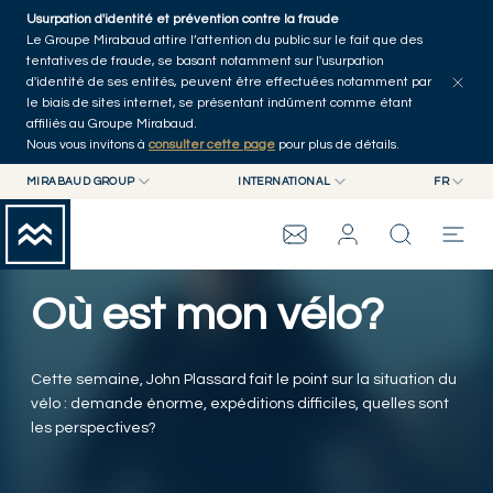
Skip to main content
Usurpation d'identité et prévention contre la fraude
Tous les articles
Séries
Auteurs
Accueil
Le Groupe Mirabaud attire l’attention du public sur le fait que des
tentatives de fraude, se basant notamment sur l'usurpation
d'identité de ses entités, peuvent être effectuées notamment par
le biais de sites internet, se présentant indûment comme étant
affiliés au Groupe Mirabaud.
Nous vous invitons à
consulter cette page
pour plus de détails.
MIRABAUD GROUP
INTERNATIONAL
FR
MIRABAUD GROUP
INTERNATIONAL
EN
MIRABAUD ASSET MANAGEMENT
SUISSE
FR
WEALTH MANAGEMENT
GROUPE MIRABAUD
MIRABAUD INVESTMENTS
DE
Où est mon vélo?
ES
THE VIEW
Cette semaine, John Plassard fait le point sur la situation du
SERVICES
vélo : demande énorme, expéditions difficiles, quelles sont
les perspectives?
ART CONTEMPORAIN