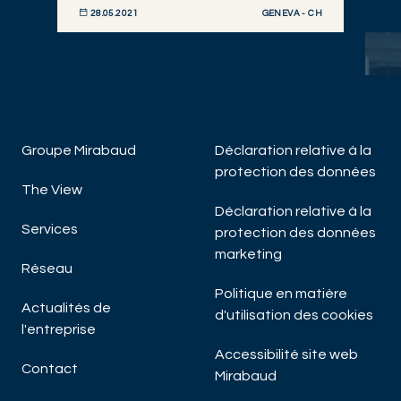
GENEVA - CH
28.05.2021
DÉCOUVRIR MAINTENANT
Groupe Mirabaud
Déclaration relative à la
protection des données
The View
W
Déclaration relative à la
Le
Services
protection des données
marketing
Réseau
Politique en matière
Actualités de
d'utilisation des cookies
l'entreprise
Accessibilité site web
Contact
Mirabaud