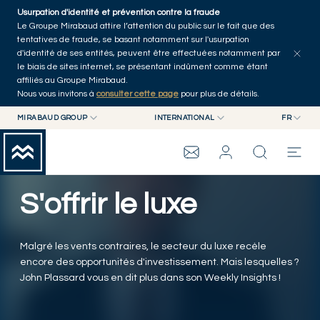
Skip to main content
Usurpation d'identité et prévention contre la fraude
Tous les articles
Séries
Auteurs
Accueil
Le Groupe Mirabaud attire l’attention du public sur le fait que des
tentatives de fraude, se basant notamment sur l'usurpation
d'identité de ses entités, peuvent être effectuées notamment par
le biais de sites internet, se présentant indûment comme étant
affiliés au Groupe Mirabaud.
Nous vous invitons à
consulter cette page
pour plus de détails.
MIRABAUD GROUP
INTERNATIONAL
FR
MIRABAUD GROUP
INTERNATIONAL
EN
MIRABAUD ASSET MANAGEMENT
SUISSE
FR
GESTION DE FORTUNE
GROUPE MIRABAUD
MIRABAUD INVESTMENTS
DE
S'offrir le luxe
ES
THE VIEW
Malgré les vents contraires, le secteur du luxe recèle
SERVICES
encore des opportunités d'investissement. Mais lesquelles ?
John Plassard vous en dit plus dans son Weekly Insights !
ART CONTEMPORAIN