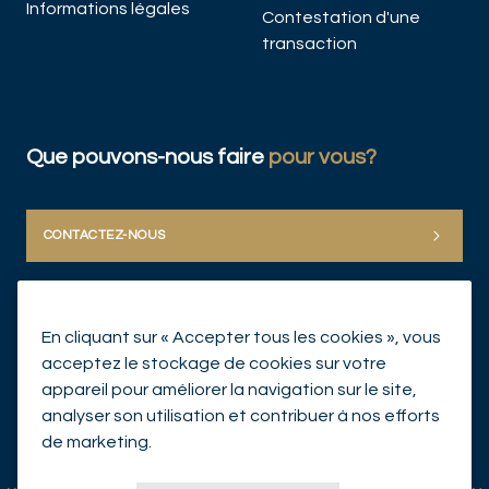
Informations légales
DÉC
Contestation d'une
transaction
Que pouvons-nous faire
pour vous?
CONTACTEZ-NOUS
En cliquant sur « Accepter tous les cookies », vous
acceptez le stockage de cookies sur votre
appareil pour améliorer la navigation sur le site,
analyser son utilisation et contribuer à nos efforts
© Mirabaud Group 2026
de marketing.