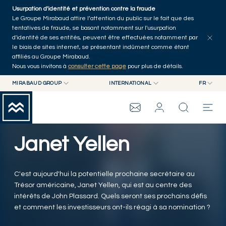
Skip to main content
Usurpation d'identité et prévention contre la fraude
Tous les articles
Séries
Auteurs
Accueil
Le Groupe Mirabaud attire l’attention du public sur le fait que des
tentatives de fraude, se basant notamment sur l'usurpation
d'identité de ses entités, peuvent être effectuées notamment par
le biais de sites internet, se présentant indûment comme étant
affiliés au Groupe Mirabaud.
Nous vous invitons à
consulter cette page
pour plus de détails.
MIRABAUD GROUP
INTERNATIONAL
FR
MIRABAUD GROUP
INTERNATIONAL
EN
MIRABAUD ASSET MANAGEMENT
SUISSE
FR
WEALTH MANAGEMENT
GROUPE MIRABAUD
MIRABAUD INVESTMENTS
DE
Janet Yellen
ES
THE VIEW
C'est aujourd'hui la potentielle prochaine secrétaire au
SERVICES
Trésor américaine, Janet Yellen, qui est au centre des
intérêts de John Plassard. Quels seront ses prochains défis
et comment les investisseurs ont-ils réagi à sa nomination ?
ART CONTEMPORAIN