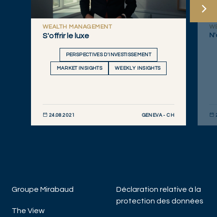
WEALTH MANAGEMENT
W
S'offrir le luxe
N'
PERSPECTIVES D'INVESTISSEMENT
MARKET INSIGHTS
WEEKLY INSIGHTS
GENEVA - CH
24.08.2021
DÉCOUVRIR MAINTENANT
DÉC
Groupe Mirabaud
Déclaration relative à la
protection des données
The View