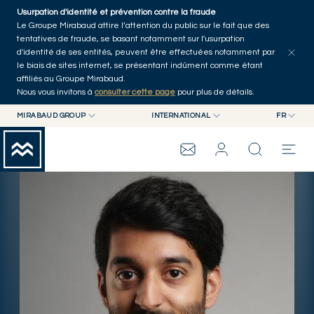
Skip to main content
Usurpation d'identité et prévention contre la fraude
Tous les articles
Séries
Auteurs
Accueil
Le Groupe Mirabaud attire l’attention du public sur le fait que des
tentatives de fraude, se basant notamment sur l'usurpation
d'identité de ses entités, peuvent être effectuées notamment par
le biais de sites internet, se présentant indûment comme étant
affiliés au Groupe Mirabaud.
Nous vous invitons à
consulter cette page
pour plus de détails.
MIRABAUD GROUP
INTERNATIONAL
FR
MIRABAUD GROUP
INTERNATIONAL
EN
MIRABAUD ASSET MANAGEMENT
SUISSE
FR
GROUPE MIRABAUD
MIRABAUD INVESTMENTS
DE
ES
THE VIEW
SERVICES
ART CONTEMPORAIN