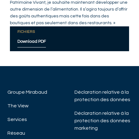
Patrimoine Vivant, je souhaite maintenant développer une
autre dimension de l’alimentation. Il s’agira toujours d’offrir
des goûts authentiques mais cette fois dans des
boutiques et pas seulement dans des restaurants. »
FICHIERS
Download PDF
Groupe Mirabaud
Déclaration relative à la
protection des données
The View
Déclaration relative à la
Services
protection des données
marketing
Réseau