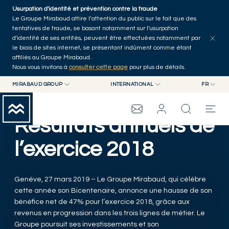
Skip to main content
Usurpation d'identité et prévention contre la fraude
Communiqués de presse
Publications
Autres actualités
Accueil
Le Groupe Mirabaud attire l’attention du public sur le fait que des
tentatives de fraude, se basant notamment sur l'usurpation
d'identité de ses entités, peuvent être effectuées notamment par
le biais de sites internet, se présentant indûment comme étant
affiliés au Groupe Mirabaud.
Nous vous invitons à
consulter cette page
pour plus de détails.
MIRABAUD GROUP
INTERNATIONAL
FR
MIRABAUD GROUP
INTERNATIONAL
EN
MIRABAUD ASSET MANAGEMENT
SUISSE
FR
Résultats annuels de
GROUPE MIRABAUD
MIRABAUD INVESTMENTS
DE
ES
l’exercice 2018
THE VIEW
Genève, 27 mars 2019 – Le Groupe Mirabaud, qui célèbre
SERVICES
cette année son Bicentenaire, annonce une hausse de son
bénéfice net de 47% pour l’exercice 2018, grâce aux
revenus en progression dans les trois lignes de métier. Le
ART CONTEMPORAIN
Groupe poursuit ses investissements et son