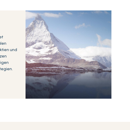
et
alen
ktien und
tzen
tigen
tegien.