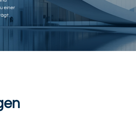
und
u einer
rägt.
gen