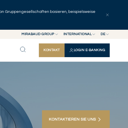
 von Gruppengesellschaften basieren, beispielsweise
MIRABAUD GROUP
INTERNATIONAL
DE
MIRABAUD GROUP
INTERNATIONAL
EN
KONTAKT
LOGIN E-BANKING
MIRABAUD ASSET MANAGEMENT
SCHWEIZ
FR
MIRABAUD INVESTMENTS
DE
ES
KONTAKTIEREN SIE UNS