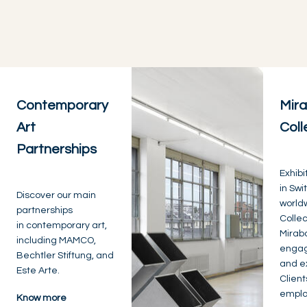
Contemporary
Mira
Art
Coll
Partnerships
Exhibi
in Swi
Discover our main
worldw
partnerships
Collec
in contemporary art,
Miraba
including MAMCO,
engag
Bechtler Stiftung, and
and e
Este Arte.
Client
emplo
Know more