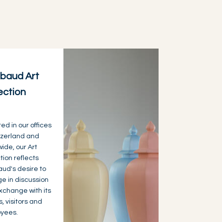
baud Art
ection
ted in our offices
tzerland and
ide, our Art
tion reflects
ud's desire to
e in discussion
xchange with its
s, visitors and
yees.