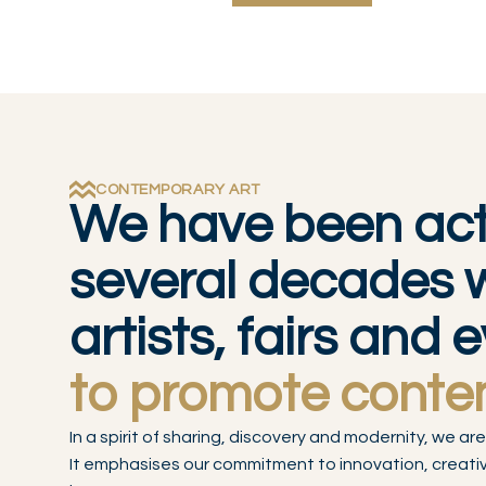
CONTEMPORARY ART
We have been acti
several decades 
artists, fairs and 
to promote conte
In a spirit of sharing, discovery and modernity, we
It emphasises our commitment to innovation, creativi