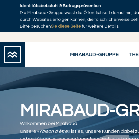
Skip to main content
Identitätsdiebstahl & Betrugsprävention
Die Mirabaud-Gruppe weist die Öffentlichkeit darauf hin, 
durch Websites erfolgen können, die fälschlicherweise be
Bitte besuchen
Sie diese Seite
für weitere Details.
Mirabaud-Gruppe
MIRABAUD-GRUPPE
THE
MIRABAUD-G
Willkommen bei Mirabaud.
Unsere «
r
aison d'être»
ist es, unsere Kunden dabei z