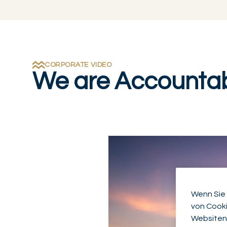
CORPORATE VIDEO
We are Accountab
Video abspielen
Wenn Sie 
von Cooki
Websiten