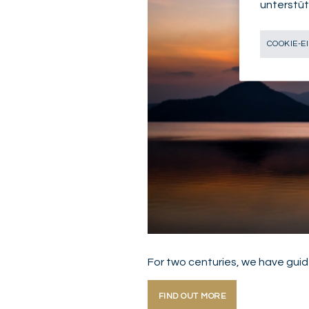
unterstüt
COOKIE-E
For two centuries, we have guid
FIND OUT MORE