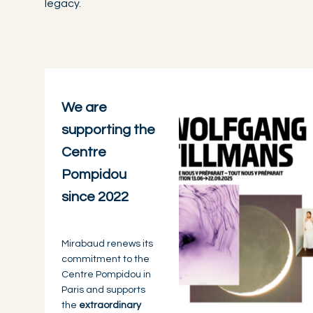
legacy.
We are
supporting the
Centre
Pompidou
since 2022
Mirabaud renews its
commitment to the
Centre Pompidou in
Paris and supports
the
extraordinary