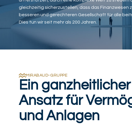
unterstützen, durch eine komplexe Welt zu steuern 
gleichzeitig sicherzustellen, dass das Finanzwesen z
besseren und gerechteren Gesellschaft für alle beit
Dies tun wir seit mehr als 200 Jahren.
MIRABAUD-GRUPPE
Ein ganzheitlicher
Ansatz für Vermö
und Anlagen