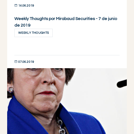
14.06.2019
Weekly Thoughts por Mirabaud Securities - 7 de junio
DESCUBRIR AHORA
de 2019
WEEKLY THOUGHTS
07.06.2019
DESCUBRIR AHORA