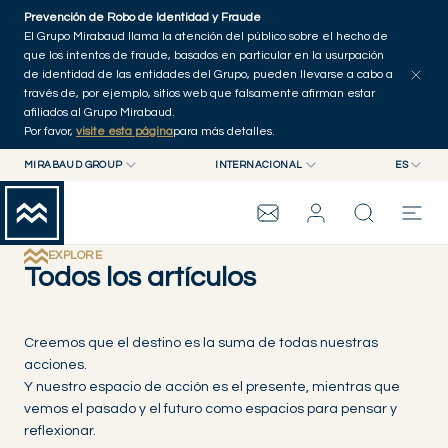
Skip to main content
Prevención de Robo de Identidad y Fraude
Explorar artículos
Serie
Autores
Inicio
El Grupo Mirabaud llama la atención del público sobre el hecho de
que los intentos de fraude, basados en particular en la usurpación
de identidad de las entidades del Grupo, pueden llevarse a cabo a
través de, por ejemplo, sitios web que falsamente afirman estar
afiliados al Grupo Mirabaud.
Por favor,
visite esta página
para más detalles.
MIRABAUD GROUP
INTERNACIONAL
ES
MIRABAUD GROUP
INTERNACIONAL
EN
MIRABAUD ASSET MANAGEMENT
SUIZA
FR
GRUPO MIRABAUD
MIRABAUD INVESTMENTS
DE
EXPLORE
Todos los artículos
ES
THE VIEW
Creemos que el destino es la suma de todas nuestras
acciones.
SERVICIOS
Y nuestro espacio de acción es el presente, mientras que
vemos el pasado y el futuro como espacios para pensar y
CONTEMPORARY ART
reflexionar.