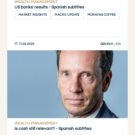
WEALTH MANAGEMENT
US banks' results - Spanish subtitles
MARKET INSIGHTS
MACRO UPDATE
MORNING COFFEE
GENEVA - CH
17.04.2020
DESCUBRIR AHORA
WEALTH MANAGEMENT
Is cash still relevant? - Spanish subtitles