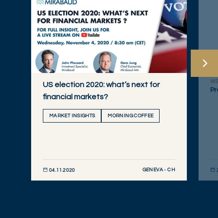
W
US election 2020: what’s next for
Pr
financial markets?
MARKET INSIGHTS
MORNING COFFEE
GENEVA - CH
04.11.2020
DESCUBRIR AHORA
DE