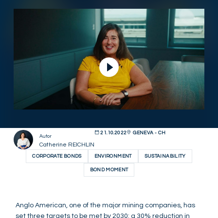
Ver vídeo
21.10.2022
GENEVA - CH
Autor
Catherine REICHLIN
CORPORATE BONDS
ENVIRONMENT
SUSTAINABILITY
BOND MOMENT
Anglo American, one of the major mining companies, has
set three targets to be met by 2030: a 30% reduction in