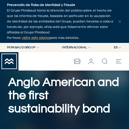
Skip to main content
Prevención de Robo de Identidad y Fraude
Explorar artículos
Serie
Autores
Inicio
El Grupo Mirabaud llama la atención del público sobre el hecho de
que los intentos de fraude, basados en particular en la usurpación
de identidad de las entidades del Grupo, pueden llevarse a cabo a
través de, por ejemplo, sitios web que falsamente afirman estar
afiliados al Grupo Mirabaud.
Por favor,
visite esta página
para más detalles.
MIRABAUD GROUP
INTERNACIONAL
ES
MIRABAUD GROUP
INTERNACIONAL
EN
MIRABAUD ASSET MANAGEMENT
SUIZA
FR
SUSTAINABLE AND RESPONSIBLE INVESTING
GRUPO MIRABAUD
MIRABAUD INVESTMENTS
DE
Anglo American and
ES
THE VIEW
the first
sustainability bond
SERVICIOS
CONTEMPORARY ART