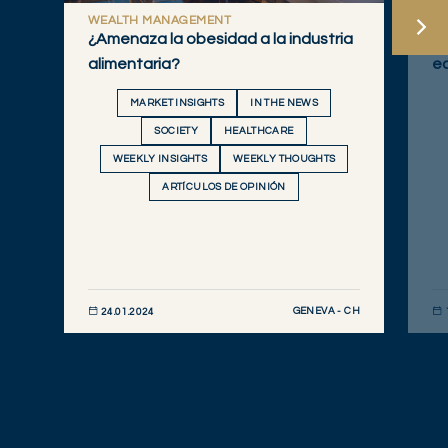
WEALTH MANAGEMENT
W
¿Amenaza la obesidad a la industria
BR
alimentaria?
ec
MARKET INSIGHTS
IN THE NEWS
SOCIETY
HEALTHCARE
WEEKLY INSIGHTS
WEEKLY THOUGHTS
ARTÍCULOS DE OPINIÓN
GENEVA - CH
24.01.2024
DESCUBRIR AHORA
DE