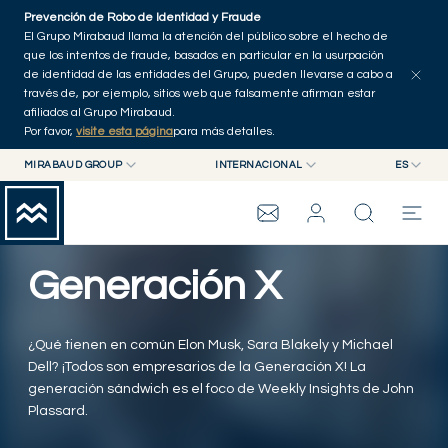
Skip to main content
Prevención de Robo de Identidad y Fraude
Explorar artículos
Serie
Autores
Inicio
El Grupo Mirabaud llama la atención del público sobre el hecho de
que los intentos de fraude, basados en particular en la usurpación
de identidad de las entidades del Grupo, pueden llevarse a cabo a
través de, por ejemplo, sitios web que falsamente afirman estar
afiliados al Grupo Mirabaud.
Por favor,
visite esta página
para más detalles.
MIRABAUD GROUP
INTERNACIONAL
ES
MIRABAUD GROUP
INTERNACIONAL
EN
MIRABAUD ASSET MANAGEMENT
SUIZA
FR
WEALTH MANAGEMENT
GRUPO MIRABAUD
MIRABAUD INVESTMENTS
DE
Generación X
ES
THE VIEW
¿Qué tienen en común Elon Musk, Sara Blakely y Michael
SERVICIOS
Dell? ¡Todos son empresarios de la Generación X! La
generación sándwich es el foco de Weekly Insights de John
Plassard.
CONTEMPORARY ART