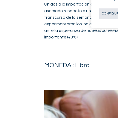
Unidos a la importación de bienes chi
asomado respecto a un Brexit suave. Si
CONFIGUR
transcurso de la semana, los principa
experimentaron los índices europeos c
ante la esperanza de nuevas conversa
importante (+3%).
MONEDA : Libra