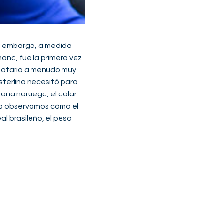
in embargo, a medida
mana, fue la primera vez
andatario a menudo muy
sterlina necesitó para
rona noruega, el dólar
na observamos cómo el
al brasileño, el peso