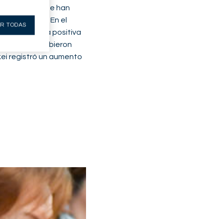
de esperanza que han
 volatilidad. En el
R TODAS
isma tendencia positiva
los índices subieron
kei registró un aumento