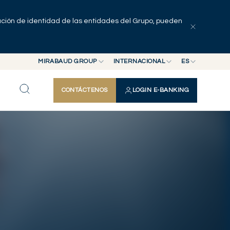
pación de identidad de las entidades del Grupo, pueden
Explorar artículos
Serie
Autores
MIRABAUD GROUP
INTERNACIONAL
ES
MIRABAUD GROUP
INTERNACIONAL
EN
CONTÁCTENOS
LOGIN E-BANKING
MIRABAUD ASSET MANAGEMENT
SUIZA
FR
MIRABAUD INVESTMENTS
DE
ES