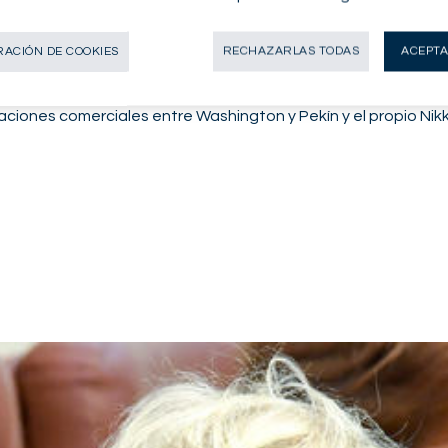
nos por valor de 250 mil millones de dólares y algunos rayos 
n embargo, en los próximos días nos espera un fuerte clima de
ACIÓN DE COOKIES
RECHAZARLAS TODAS
ACEPTA
les índices estadounidenses cerraron en torno al 0,5%. Esa m
on un aumento promedio de casi 0,5%. En Asia, la mayoría de 
ciones comerciales entre Washington y Pekín y el propio Nik