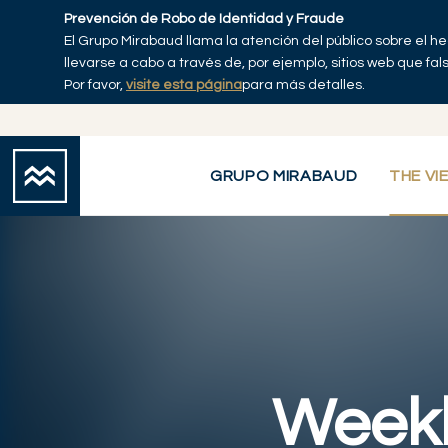
Skip to main content
Prevención de Robo de Identidad y Fraude
El Grupo Mirabaud llama la atención del público sobre el h
Inicio
llevarse a cabo a través de, por ejemplo, sitios web que fa
Por favor,
visite esta página
para más detalles.
GRUPO MIRABAUD
THE VI
Weekl