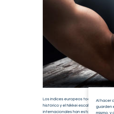
Los índices europeos tocan su nivel m
Al hacer 
histórico y el Nikkei escala a su nivel
guarden en
internacionales han estado en llamas.
mismo, y 