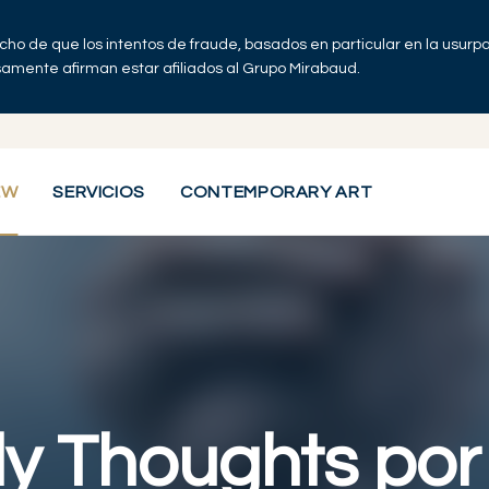
echo de que los intentos de fraude, basados en particular en la usur
lsamente afirman estar afiliados al Grupo Mirabaud.
EW
SERVICIOS
CONTEMPORARY ART
y Thoughts por