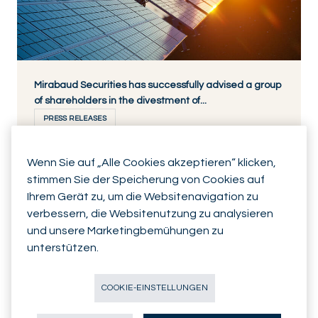
Mirabaud Securities has successfully advised a group
of shareholders in the divestment of...
PRESS RELEASES
Wenn Sie auf „Alle Cookies akzeptieren“ klicken,
stimmen Sie der Speicherung von Cookies auf
Ihrem Gerät zu, um die Websitenavigation zu
ZURICH - CH
02.12.2020
verbessern, die Websitenutzung zu analysieren
JETZT ENTDECKEN
und unsere Marketingbemühungen zu
unterstützen.
COOKIE-EINSTELLUNGEN