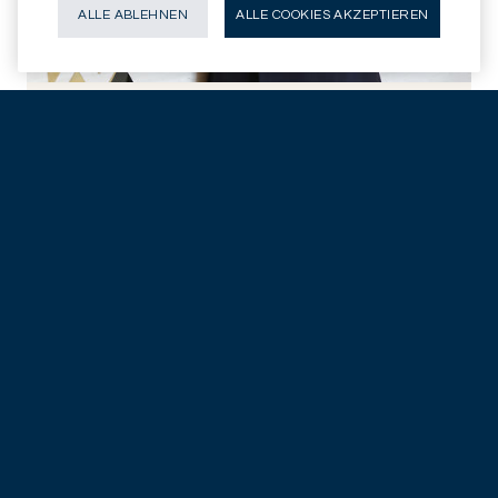
ALLE ABLEHNEN
ALLE COOKIES AKZEPTIEREN
Mirabaud Lifestyle Impact & Inovation-vehikel übertrifft
zielvorgabe für erstes closing
PRESS RELEASES
PARIS - FR
01.12.2020
JETZT ENTDECKEN