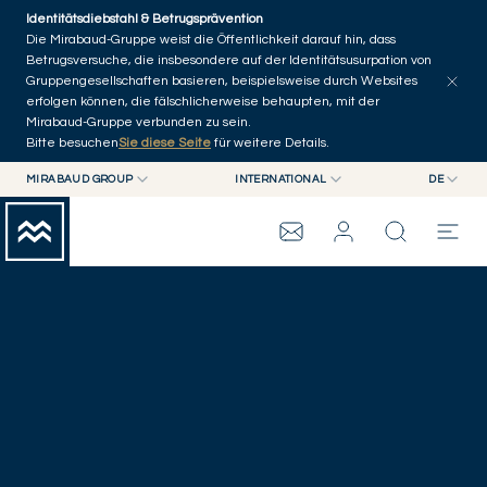
Skip to main content
Identitätsdiebstahl & Betrugsprävention
Die Mirabaud-Gruppe weist die Öffentlichkeit darauf hin, dass
Betrugsversuche, die insbesondere auf der Identitätsusurpation von
Gruppengesellschaften basieren, beispielsweise durch Websites
erfolgen können, die fälschlicherweise behaupten, mit der
Mirabaud-Gruppe verbunden zu sein.
Bitte besuchen
Sie diese Seite
für weitere Details.
MIRABAUD GROUP
INTERNATIONAL
DE
UNTERNEHMENSNACHR
MIRABAUD GROUP
INTERNATIONAL
EN
MIRABAUD ASSET MANAGEMENT
SCHWEIZ
FR
MIRABAUD-GRUPPE
MIRABAUD INVESTMENTS
DE
ES
THE VIEW
SERVICES
CONTEMPORARY ART