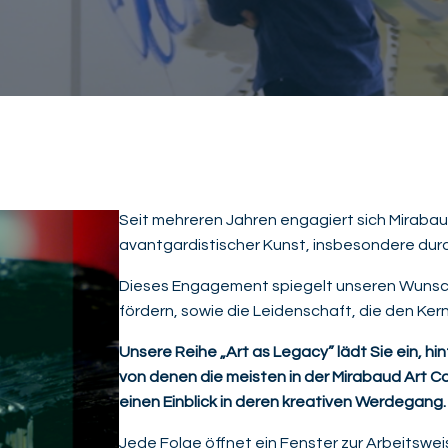
Seit mehreren Jahren engagiert sich Mirabaud
avantgardistischer Kunst, insbesondere durc
Dieses Engagement spiegelt unseren Wunsch
fördern, sowie die Leidenschaft, die den Ker
Unsere Reihe „Art as Legacy” lädt Sie ein, hin
von denen die meisten in der Mirabaud Art Col
einen Einblick in deren kreativen Werdegang.
Jede Folge öffnet ein Fenster zur Arbeitsweis