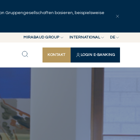
 von Gruppengesellschaften basieren, beispielsweise
MIRABAUD GROUP
INTERNATIONAL
DE
MIRABAUD GROUP
INTERNATIONAL
EN
KONTAKT
LOGIN E-BANKING
MIRABAUD ASSET MANAGEMENT
SCHWEIZ
FR
MIRABAUD INVESTMENTS
DE
ES