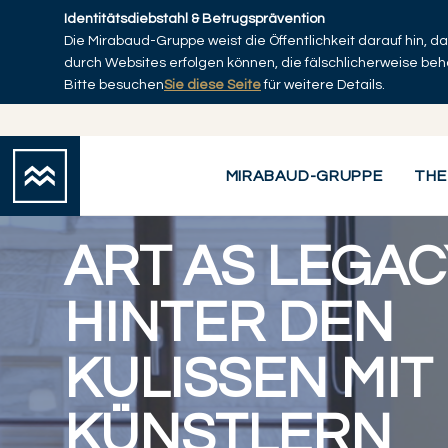
Skip to main content
Identitätsdiebstahl & Betrugsprävention
Die Mirabaud-Gruppe weist die Öffentlichkeit darauf hin, 
durch Websites erfolgen können, die fälschlicherweise be
Bitte besuchen
Sie diese Seite
für weitere Details.
Art as Legacy: Hinter den Kulissen mit Künstlern
You are here:
MIRABAUD-GRUPPE
THE
ART AS LEGAC
HINTER DEN
KULISSEN MIT
KÜNSTLERN