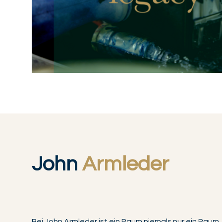
John
Armleder
Bei John Armleder ist ein Raum niemals nur ein Raum.