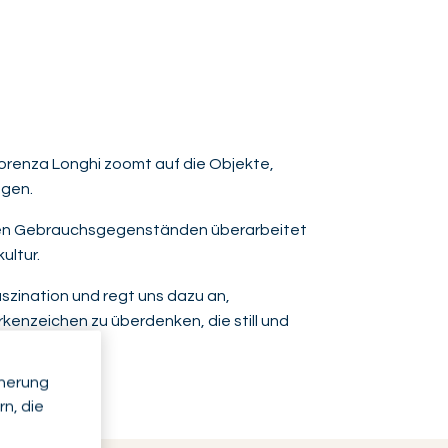
 Lorenza Longhi zoomt auf die Objekte,
ägen.
erten Gebrauchsgegenständen überarbeitet
ultur.
aszination und regt uns dazu an,
kenzeichen zu überdenken, die still und
ägen.
cherung
n, die