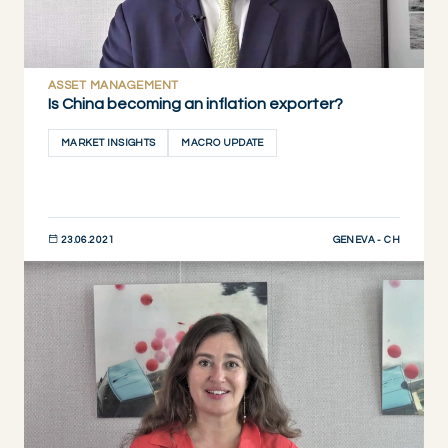
ASSET MANAGEMENT
Is China becoming an inflation exporter?
MARKET INSIGHTS
MACRO UPDATE
GENEVA - CH
23.06.2021
JETZT ENTDECKEN