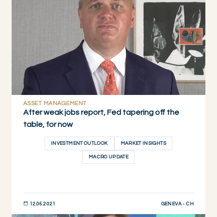
ASSET MANAGEMENT
After weak jobs report, Fed tapering off the
table, for now
INVESTMENT OUTLOOK
MARKET INSIGHTS
MACRO UPDATE
GENEVA - CH
12.05.2021