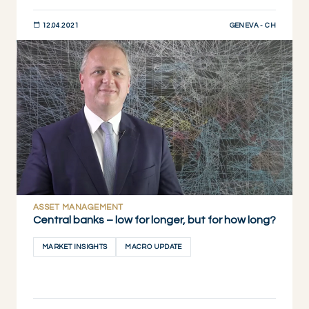
GENEVA - CH
12.04.2021
JETZT ENTDECKEN
ASSET MANAGEMENT
Central banks – low for longer, but for how long?
MARKET INSIGHTS
MACRO UPDATE