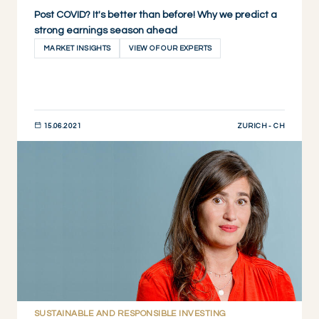
Post COVID? It's better than before! Why we predict a
strong earnings season ahead
MARKET INSIGHTS
VIEW OF OUR EXPERTS
ZURICH - CH
15.06.2021
JETZT ENTDECKEN
SUSTAINABLE AND RESPONSIBLE INVESTING