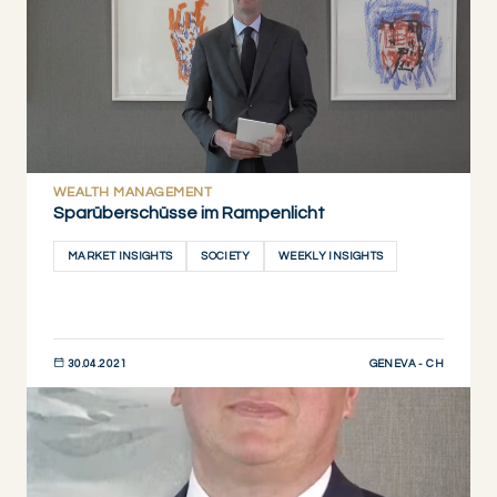
WEALTH MANAGEMENT
Sparüberschüsse im Rampenlicht
MARKET INSIGHTS
SOCIETY
WEEKLY INSIGHTS
GENEVA - CH
30.04.2021
JETZT ENTDECKEN