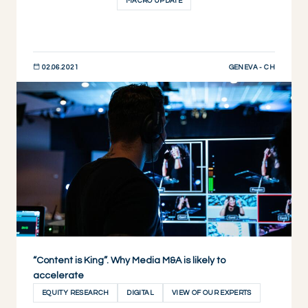
MACRO UPDATE
GENEVA - CH
02.06.2021
JETZT ENTDECKEN
“Content is King”. Why Media M&A is likely to
accelerate
EQUITY RESEARCH
DIGITAL
VIEW OF OUR EXPERTS