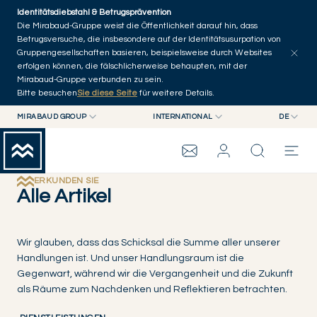
Skip to main content
Identitätsdiebstahl & Betrugsprävention
Artikel erkunden
Serien
Autoren
Startseite
Die Mirabaud-Gruppe weist die Öffentlichkeit darauf hin, dass
Betrugsversuche, die insbesondere auf der Identitätsusurpation von
Gruppengesellschaften basieren, beispielsweise durch Websites
erfolgen können, die fälschlicherweise behaupten, mit der
Mirabaud-Gruppe verbunden zu sein.
Bitte besuchen
Sie diese Seite
für weitere Details.
MIRABAUD GROUP
INTERNATIONAL
DE
MIRABAUD GROUP
INTERNATIONAL
EN
MIRABAUD ASSET MANAGEMENT
SCHWEIZ
FR
MIRABAUD-GRUPPE
MIRABAUD INVESTMENTS
DE
ERKUNDEN SIE
Alle Artikel
ES
THE VIEW
Wir glauben, dass das Schicksal die Summe aller unserer
Handlungen ist. Und unser Handlungsraum ist die
SERVICES
Gegenwart, während wir die Vergangenheit und die Zukunft
als Räume zum Nachdenken und Reflektieren betrachten.
CONTEMPORARY ART