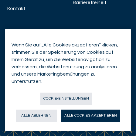
Barrierefreiheit
Kontakt
Was können wir
für sie tun?
Wenn Sie auf „Alle Cookies akzeptieren“ klicken,
stimmen Sie der Speicherung von Cookies auf
Ihrem Gerät zu, um die Websitenavigation zu
KONTAKTIEREN SIE UNS
verbessern, die Websitenutzung zu analysieren
und unsere Marketingbemühungen zu
unterstützen.
COOKIE-EINSTELLUNGEN
ALLE ABLEHNEN
ALLE COOKIES AKZEPTIEREN
© Mirabaud Group 2026