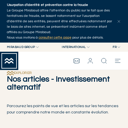
Skip to main content
Usurpation d'identité et prévention contre la fraude
Tous les articles
Séries
Auteurs
Accueil
Le Groupe Mirabaud attire l’attention du public sur le fait que des
tentatives de fraude, se basant notamment sur l'usurpation
d'identité de ses entités, peuvent être effectuées notamment par
le biais de sites internet, se présentant indûment comme étant
affiliés au Groupe Mirabaud.
Nous vous invitons à
consulter cette page
pour plus de détails.
MIRABAUD GROUP
INTERNATIONAL
FR
MIRABAUD GROUP
INTERNATIONAL
EN
MIRABAUD ASSET MANAGEMENT
SUISSE
FR
GROUPE MIRABAUD
MIRABAUD INVESTMENTS
DE
EXPLORER
Nos articles - Investissement
ES
alternatif
THE VIEW
SERVICES
Parcourez les points de vue et les articles sur les tendances
pour comprendre notre monde en constante évolution.
ART CONTEMPORAIN