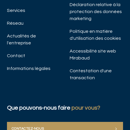
A
Déclaration relative à la
Ma
Services
protection des données
marketing
Réseau
Politique en matière
Actualités de
d'utilisation des cookies
l'entreprise
Accessibilité site web
Contact
Mirabaud
Informations légales
DÉC
Contestation d'une
transaction
Que pouvons-nous faire
pour vous?
CONTACTEZ-NOUS