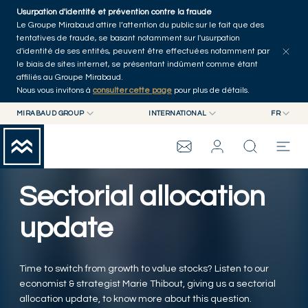
Skip to main content
Usurpation d'identité et prévention contre la fraude
Tous les articles
Séries
Auteurs
Accueil
Le Groupe Mirabaud attire l’attention du public sur le fait que des
tentatives de fraude, se basant notamment sur l'usurpation
d'identité de ses entités, peuvent être effectuées notamment par
le biais de sites internet, se présentant indûment comme étant
affiliés au Groupe Mirabaud.
Nous vous invitons à
consulter cette page
pour plus de détails.
MIRABAUD GROUP
INTERNATIONAL
FR
MIRABAUD GROUP
INTERNATIONAL
EN
MIRABAUD ASSET MANAGEMENT
SUISSE
FR
ASSET MANAGEMENT
GROUPE MIRABAUD
MIRABAUD INVESTMENTS
DE
Sectorial allocation
ES
THE VIEW
update
SERVICES
Time to switch from growth to value stocks? Listen to our
economist & strategist Marie Thibout, giving us a sectorial
ART CONTEMPORAIN
allocation update, to know more about this question.