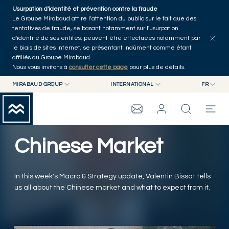
Skip to main content
Usurpation d'identité et prévention contre la fraude
Tous les articles
Séries
Auteurs
Accueil
Le Groupe Mirabaud attire l’attention du public sur le fait que des
tentatives de fraude, se basant notamment sur l'usurpation
d'identité de ses entités, peuvent être effectuées notamment par
le biais de sites internet, se présentant indûment comme étant
affiliés au Groupe Mirabaud.
Nous vous invitons à
consulter cette page
pour plus de détails.
MIRABAUD GROUP
INTERNATIONAL
FR
MIRABAUD GROUP
INTERNATIONAL
EN
MIRABAUD ASSET MANAGEMENT
SUISSE
FR
ASSET MANAGEMENT
GROUPE MIRABAUD
MIRABAUD INVESTMENTS
DE
Chinese Market
ES
THE VIEW
In this week's Macro & Strategy update, Valentin Bissat tells
SERVICES
us all about the Chinese market and what to expect from it.
ART CONTEMPORAIN