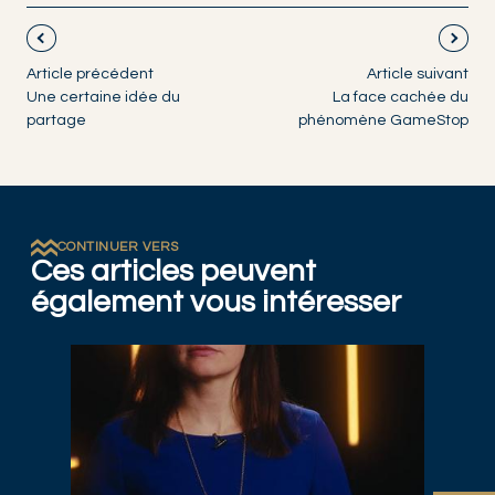
Article précédent
Article suivant
Une certaine idée du
La face cachée du
partage
phénomène GameStop
CONTINUER VERS
Ces articles peuvent
également vous intéresser