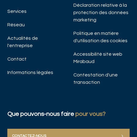
A
Déclaration relative à la
Ma
Services
protection des données
marketing
Réseau
Politique en matière
Actualités de
d'utilisation des cookies
l'entreprise
Accessibilité site web
Contact
Mirabaud
Informations légales
DÉC
Contestation d'une
transaction
Que pouvons-nous faire
pour vous?
CONTACTEZ-NOUS