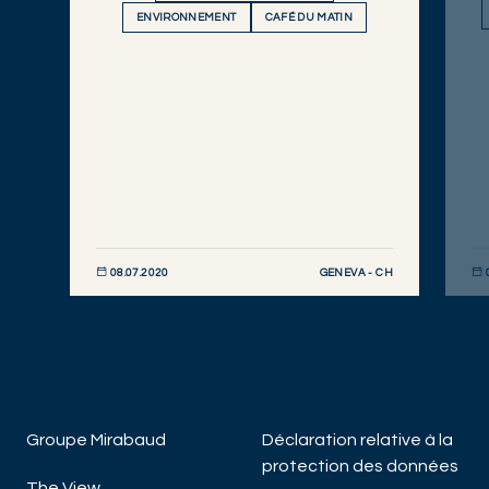
ENVIRONNEMENT
CAFÉ DU MATIN
GENEVA - CH
08.07.2020
DÉCOUVRIR MAINTENANT
DÉC
Groupe Mirabaud
Déclaration relative à la
protection des données
The View