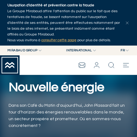
Skip to main content
Usurpation d'identité et prévention contre la fraude
Tous les articles
Séries
Auteurs
Accueil
Le Groupe Mirabaud attire l’attention du public sur le fait que des
tentatives de fraude, se basant notamment sur l'usurpation
d'identité de ses entités, peuvent être effectuées notamment par
le biais de sites internet, se présentant indûment comme étant
affiliés au Groupe Mirabaud.
Nous vous invitons à
consulter cette page
pour plus de détails.
MIRABAUD GROUP
INTERNATIONAL
FR
MIRABAUD GROUP
INTERNATIONAL
EN
MIRABAUD ASSET MANAGEMENT
SUISSE
FR
WEALTH PLANNING
GROUPE MIRABAUD
MIRABAUD INVESTMENTS
DE
Nouvelle énergie
ES
THE VIEW
Dans son Café du Matin d'aujourd'hui, John Plassard fait un
SERVICES
tour d'horizon des énergies renouvelables dans le monde,
un secteur prospère et prometteur. Où en sommes-nous
concrètement ?
ART CONTEMPORAIN