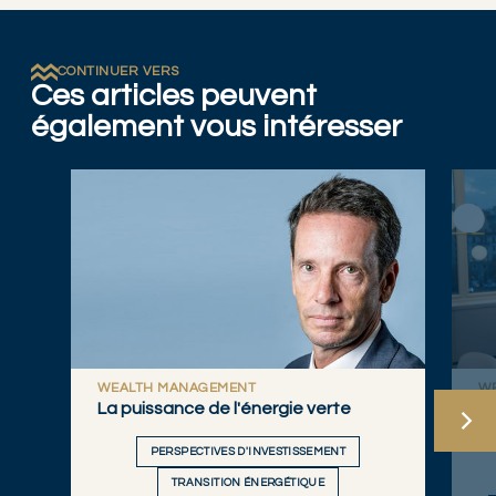
CONTINUER VERS
Ces articles peuvent
également vous intéresser
WEALTH MANAGEMENT
W
La puissance de l'énergie verte
20
re
PERSPECTIVES D'INVESTISSEMENT
TRANSITION ÉNERGÉTIQUE