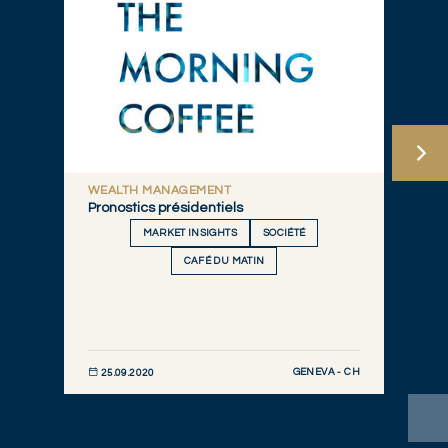
WEALTH MANAGEMENT
Pronostics présidentiels
MARKET INSIGHTS
SOCIÉTÉ
CAFÉ DU MATIN
GENEVA - CH
25.09.2020
DÉCOUVRIR MAINTENANT