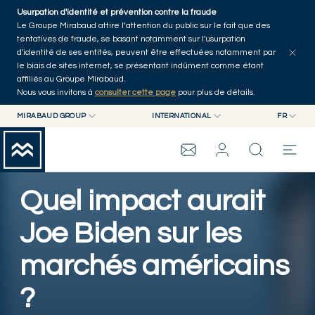
Skip to main content
Usurpation d'identité et prévention contre la fraude
Tous les articles
Séries
Auteurs
Accueil
Le Groupe Mirabaud attire l’attention du public sur le fait que des
tentatives de fraude, se basant notamment sur l'usurpation
d'identité de ses entités, peuvent être effectuées notamment par
le biais de sites internet, se présentant indûment comme étant
affiliés au Groupe Mirabaud.
Nous vous invitons à
consulter cette page
pour plus de détails.
MIRABAUD GROUP
INTERNATIONAL
FR
MIRABAUD GROUP
INTERNATIONAL
EN
MIRABAUD ASSET MANAGEMENT
SUISSE
FR
WEALTH MANAGEMENT
GROUPE MIRABAUD
MIRABAUD INVESTMENTS
DE
Quel impact aurait
ES
THE VIEW
Joe Biden sur les
marchés américains
SERVICES
?
ART CONTEMPORAIN