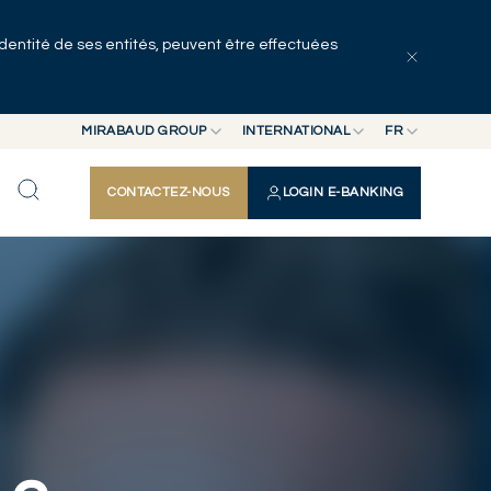
identité de ses entités, peuvent être effectuées
Tous les articles
Séries
Auteurs
MIRABAUD GROUP
INTERNATIONAL
FR
MIRABAUD GROUP
INTERNATIONAL
EN
CONTACTEZ-NOUS
LOGIN E-BANKING
MIRABAUD ASSET MANAGEMENT
SUISSE
FR
MIRABAUD INVESTMENTS
DE
ES