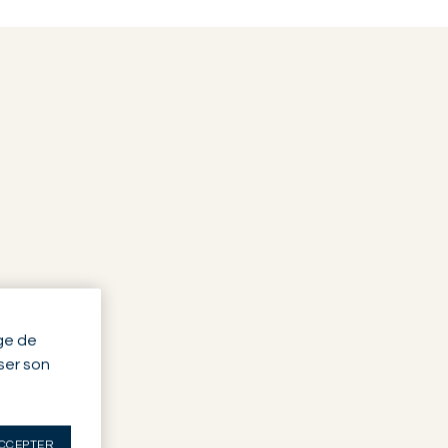
ge de
yser son
CCEPTER