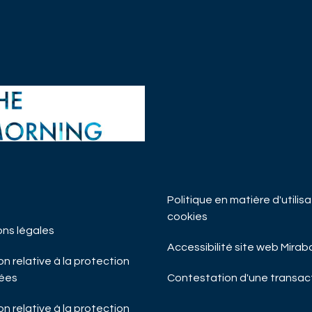
Politique en matière d'utilis
H MANAGEMENT
cookies
noir
ons légales
Accessibilité site web Mira
T INSIGHTS
SOCIÉTÉ
n relative à la protection
DU MATIN
ées
Contestation d'une transac
n relative à la protection