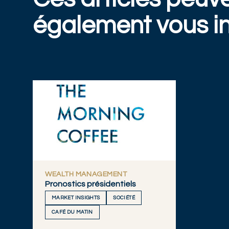
également vous in
WEALTH MANAGEMENT
Pronostics présidentiels
MARKET INSIGHTS
SOCIÉTÉ
CAFÉ DU MATIN