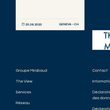
GENEVA - CH
25.09.2020
DÉCOUVRIR MAINTENANT
Groupe Mirabaud
Contact
WEALT
Cygne 
The View
Informati
MARKE
Services
Déclaratio
CAFÉ 
des donn
Réseau
Déclaratio