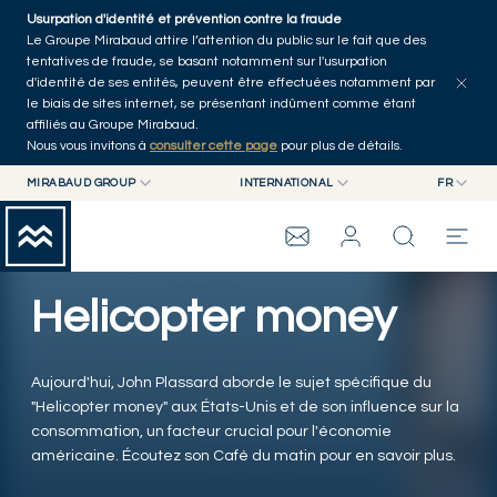
Skip to main content
Usurpation d'identité et prévention contre la fraude
Tous les articles
Séries
Auteurs
Accueil
Le Groupe Mirabaud attire l’attention du public sur le fait que des
tentatives de fraude, se basant notamment sur l'usurpation
d'identité de ses entités, peuvent être effectuées notamment par
le biais de sites internet, se présentant indûment comme étant
affiliés au Groupe Mirabaud.
Nous vous invitons à
consulter cette page
pour plus de détails.
MIRABAUD GROUP
INTERNATIONAL
FR
MIRABAUD GROUP
INTERNATIONAL
EN
MIRABAUD ASSET MANAGEMENT
SUISSE
FR
WEALTH MANAGEMENT
GROUPE MIRABAUD
MIRABAUD INVESTMENTS
DE
Helicopter money
ES
THE VIEW
Aujourd'hui, John Plassard aborde le sujet spécifique du
SERVICES
"Helicopter money" aux États-Unis et de son influence sur la
consommation, un facteur crucial pour l'économie
américaine. Écoutez son Café du matin pour en savoir plus.
ART CONTEMPORAIN