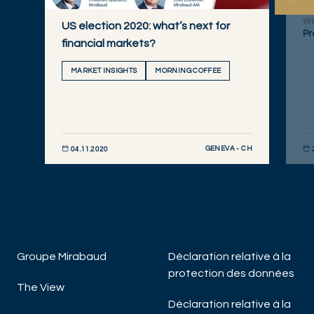
W
US election 2020: what’s next for
Pr
financial markets?
MARKET INSIGHTS
MORNING COFFEE
GENEVA - CH
04.11.2020
DÉCOUVRIR MAINTENANT
DÉC
Groupe Mirabaud
Déclaration relative à la
protection des données
The View
Déclaration relative à la