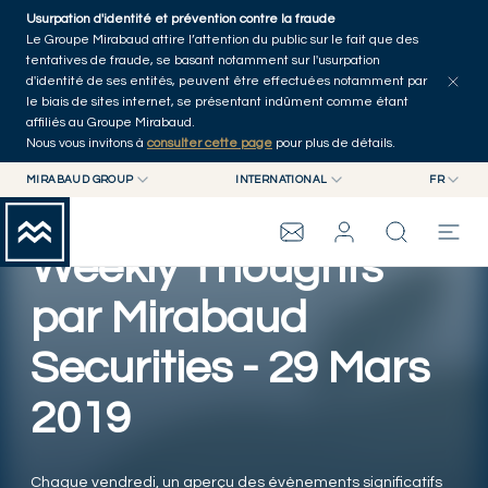
Skip to main content
Usurpation d'identité et prévention contre la fraude
Tous les articles
Séries
Auteurs
Accueil
Le Groupe Mirabaud attire l’attention du public sur le fait que des
tentatives de fraude, se basant notamment sur l'usurpation
d'identité de ses entités, peuvent être effectuées notamment par
le biais de sites internet, se présentant indûment comme étant
affiliés au Groupe Mirabaud.
Nous vous invitons à
consulter cette page
pour plus de détails.
MIRABAUD GROUP
INTERNATIONAL
FR
MIRABAUD GROUP
INTERNATIONAL
EN
MIRABAUD ASSET MANAGEMENT
SUISSE
FR
Weekly Thoughts
GROUPE MIRABAUD
MIRABAUD INVESTMENTS
DE
ES
par Mirabaud
THE VIEW
Securities - 29 Mars
SERVICES
2019
ART CONTEMPORAIN
Chaque vendredi, un aperçu des évènements significatifs