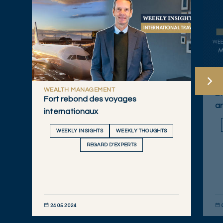
WEALTH MANAGEMENT
Êt
Fort rebond des voyages
ar
internationaux
WEEKLY INSIGHTS
WEEKLY THOUGHTS
REGARD D'EXPERTS
24.05.2024