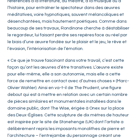
références à la littérature, au théâtre, à la musique ou à
l’histoire, pour entraîner le spectateur dans des œuvres
méditatives, voire hypnotiques, souvent mélancoliques et
désenchantées, mais hautement poétiques. Comme dans
beaucoup de ses travaux, Rondinone cherche à déstabiliser
le regardeur, lui faisant perdre ses repères face au réel par
le biais d’une œuvre fondée sur le plaisir et le jeu, le rêve et
l’évasion, l’intériorisation de l’émotion.
« Ce que je trouve fascinant dans votre travail, c’est cette
façon qu’ont les œuvres d’être transitives. L’œuvre existe
pour elle-même, elle a son autonomie, mais elle a cette
force de remettre en contact avec d’autres choses » (Marc-
Olivier Wahler). Ainsi en va-t-il de The Prudent, une figure
debout qui est à mettre en relation avec un certain nombre
de pièces similaires et monumentales installées dans le
domaine public, dont The Wise, érigée à Onex sur la place
des Deux-Églises. Cette sculpture de dix mètres de hauteur
est inspirée par le site de Stonehenge (UK) dont l’artiste a
délibérément repris les imposants monolithes de pierre et
l’architecture – l’entrejambe du personnage créant une