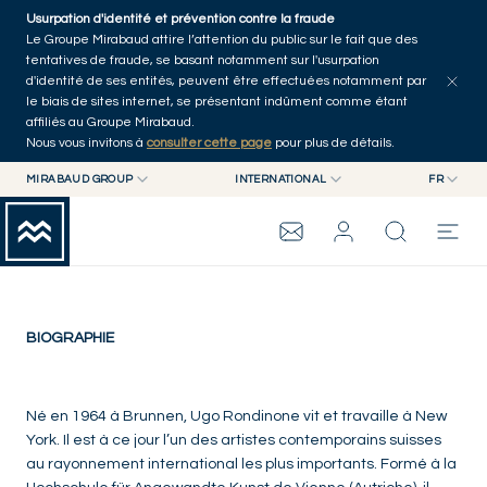
Skip to main content
Usurpation d'identité et prévention contre la fraude
Le Groupe Mirabaud attire l’attention du public sur le fait que des
tentatives de fraude, se basant notamment sur l'usurpation
d'identité de ses entités, peuvent être effectuées notamment par
le biais de sites internet, se présentant indûment comme étant
affiliés au Groupe Mirabaud.
Nous vous invitons à
consulter cette page
pour plus de détails.
Ugo Rondinone
MIRABAUD GROUP
INTERNATIONAL
FR
MIRABAUD GROUP
INTERNATIONAL
EN
Suisse
MIRABAUD ASSET MANAGEMENT
SUISSE
FR
GROUPE MIRABAUD
MIRABAUD INVESTMENTS
DE
ES
THE VIEW
BIOGRAPHIE
SERVICES
Né en 1964 à Brunnen, Ugo Rondinone vit et travaille à New
York. Il est à ce jour l’un des artistes contemporains suisses
au rayonnement international les plus importants. Formé à la
ART CONTEMPORAIN