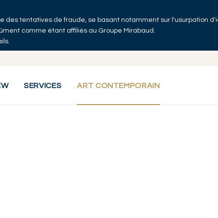
 que des tentatives de fraude, se basant notamment sur l'usurpation d'
ndûment comme étant affiliés au Groupe Mirabaud.
ils.
EW
SERVICES
ART CONTEMPORAIN