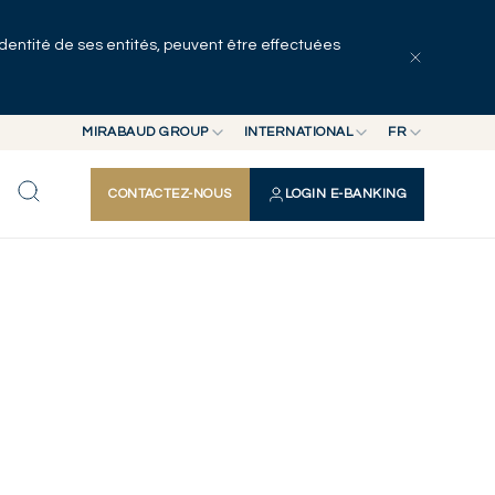
identité de ses entités, peuvent être effectuées
MIRABAUD GROUP
INTERNATIONAL
FR
MIRABAUD GROUP
INTERNATIONAL
EN
CONTACTEZ-NOUS
LOGIN E-BANKING
MIRABAUD ASSET MANAGEMENT
SUISSE
FR
MIRABAUD INVESTMENTS
DE
ES