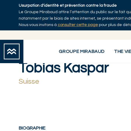
Skip to main content
Usurpation d'identité et prévention contre la fraude
Le Groupe Mirabaud attire l’attention du public sur le fait
notamment par le biais de sites internet, se présentant i
Nous vous invitons à
consulter cette page
pour plus de déta
Artistes
Tobias Kaspar
You are here:
GROUPE MIRABAUD
THE VI
Tobias Kaspar
Suisse
BIOGRAPHIE