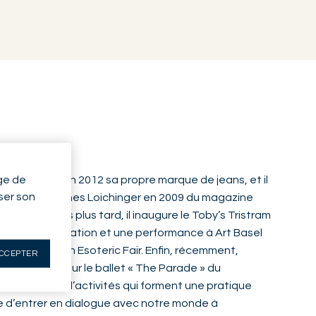
ge de
oulou, il crée en 2012 sa propre marque de jeans, et il
yser son
eur avec Hannes Loichinger en 2009 du magazine
r an. Trois ans plus tard, il inaugure le Toby’s Tristram
nte une installation et une performance à Art Basel
mps à la Berlin Esoteric Fair. Enfin, récemment,
CCEPTER
 costumes pour le ballet « The Parade » du
13). Autant d’activités qui forment une pratique
idée d’entrer en dialogue avec notre monde à