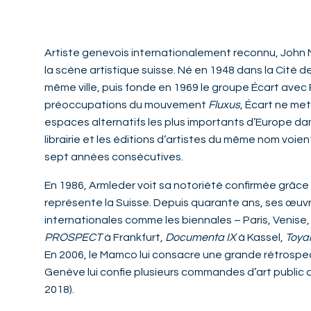
Artiste genevois internationalement reconnu, John M
la scène artistique suisse. Né en 1948 dans la Cité de 
même ville, puis fonde en 1969 le groupe Écart avec 
préoccupations du mouvement
Fluxus
, Écart ne met
espaces alternatifs les plus importants d’Europe dan
librairie et les éditions d’artistes du même nom voien
sept années consécutives.
En 1986, Armleder voit sa notoriété confirmée grâce à
représente la Suisse. Depuis quarante ans, ses œuv
internationales comme les biennales – Paris, Venise,
PROSPECT
à Frankfurt,
Documenta IX
à Kassel,
Toy
En 2006, le Mamco lui consacre une grande rétrospecti
Genève lui confie plusieurs commandes d’art public d
2018).