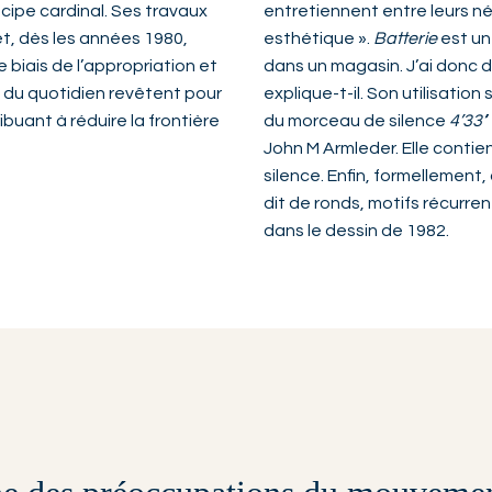
cipe cardinal. Ses travaux
entretiennent entre leurs ne
et, dès les années 1980,
esthétique ».
Batterie
est un 
e biais de l’appropriation et
dans un magasin. J’ai donc de
s du quotidien revêtent pour
explique-t-il. Son utilisati
ibuant à réduire la frontière
du morceau de silence
4’33’
John M Armleder. Elle contiend
silence. Enfin, formellement
dit de ronds, motifs récurren
dans le dessin de 1982.