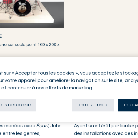
E
erie sur socle peint 160 x 200 x
nt sur « Accepter tous les cookies », vous acceptez le stocka
r votre appareil pour améliorer la navigation sur le site, anal
n et contribuer à nos efforts de marketing.
uvre
ES DES COOKIES
TOUT REFUSER
TOUT A
lles menées avec
Écart
, John
Ayant un intérêt particulie
 entre les genres,
des installations avec des in