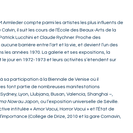
 Armleder compte parmi les artistes les plus influents de
Calvin, il suit les cours de l’École des Beaux-Arts de la
Patrick Lucchini et Claude Rychner. Proche des
 aucune barrière entre l’art et la vie, et devient l’un des
s les années 1970. La galerie et ses expositions, la
t le jour en 1972-1973 et leurs activités s’étendent sur
 sa participation à la Biennale de Venise où il
res font partie de nombreuses manifestations
 Sydney, Lyon, Llubjana, Busan, Valencia, Shanghai –,
ama Now
au Japon, ou l’exposition universelle de Séville.
ve intitulée « Amor Vacui, Horror Vacui » et l’État de
’importance (Collège de Drize, 2010 et la gare Cornavin,