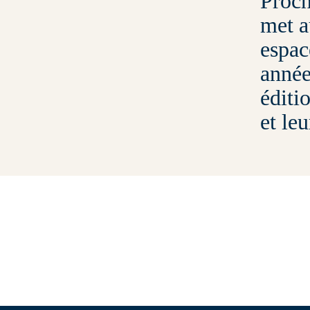
Proch
met a
espac
années
éditi
et le