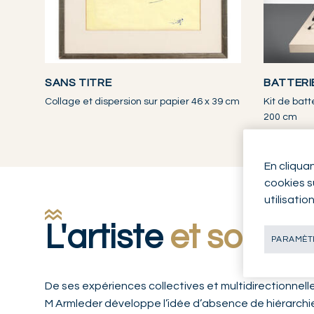
SANS TITRE
BATTERI
Collage et dispersion sur papier 46 x 39 cm
Kit de batt
200 cm
En cliqua
cookies su
utilisatio
L'artiste
et son œ
PARAMÈTR
De ses expériences collectives et multidirectionne
M Armleder développe l’idée d’absence de hiérarchie