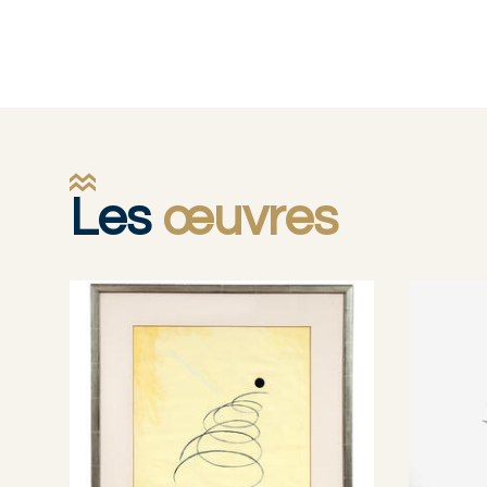
Les
œuvres