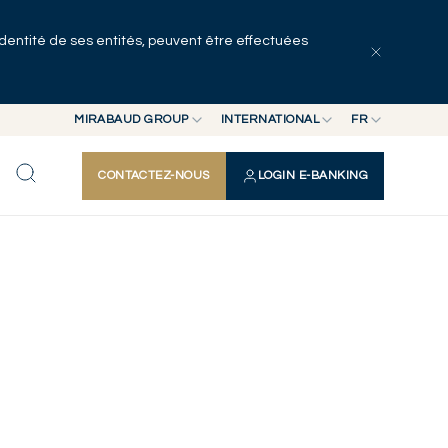
identité de ses entités, peuvent être effectuées
MIRABAUD GROUP
INTERNATIONAL
FR
MIRABAUD GROUP
INTERNATIONAL
EN
CONTACTEZ-NOUS
LOGIN E-BANKING
MIRABAUD ASSET MANAGEMENT
SUISSE
FR
MIRABAUD INVESTMENTS
DE
ES