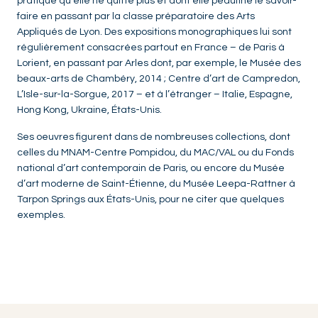
pratique qu’elle ne quitte plus et dont elle peaufine le savoir-
faire en passant par la classe préparatoire des Arts
Appliqués de Lyon. Des expositions monographiques lui sont
régulièrement consacrées partout en France – de Paris à
Lorient, en passant par Arles dont, par exemple, le Musée des
beaux-arts de Chambéry, 2014 ; Centre d’art de Campredon,
L’Isle-sur-la-Sorgue, 2017 – et à l’étranger – Italie, Espagne,
Hong Kong, Ukraine, États-Unis.
Ses oeuvres figurent dans de nombreuses collections, dont
celles du MNAM-Centre Pompidou, du MAC/VAL ou du Fonds
national d’art contemporain de Paris, ou encore du Musée
d’art moderne de Saint-Étienne, du Musée Leepa-Rattner à
Tarpon Springs aux États-Unis, pour ne citer que quelques
exemples.