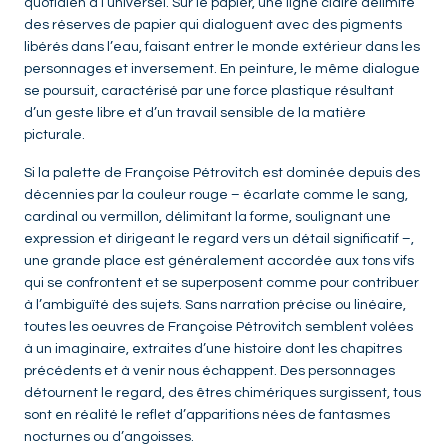
quotidien à l’universel. Sur le papier, une ligne claire délimite
des réserves de papier qui dialoguent avec des pigments
libérés dans l’eau, faisant entrer le monde extérieur dans les
personnages et inversement. En peinture, le même dialogue
se poursuit, caractérisé par une force plastique résultant
d’un geste libre et d’un travail sensible de la matière
picturale.
Si la palette de Françoise Pétrovitch est dominée depuis des
décennies par la couleur rouge – écarlate comme le sang,
cardinal ou vermillon, délimitant la forme, soulignant une
expression et dirigeant le regard vers un détail significatif –,
une grande place est généralement accordée aux tons vifs
qui se confrontent et se superposent comme pour contribuer
à l’ambiguïté des sujets. Sans narration précise ou linéaire,
toutes les oeuvres de Françoise Pétrovitch semblent volées
à un imaginaire, extraites d’une histoire dont les chapitres
précédents et à venir nous échappent. Des personnages
détournent le regard, des êtres chimériques surgissent, tous
sont en réalité le reflet d’apparitions nées de fantasmes
nocturnes ou d’angoisses.