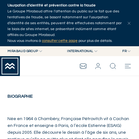
Skip to main content
Usurpation d'identité et prévention contre la fraude
Le Groupe Mirabaud attire l’attention du public sur le fait que des
tentatives de fraude, se basant notamment sur l'usurpation
d'identité de ses entités, peuvent être effectuées notamment par
le biais de sites internet, se présentant indûment comme étant
affiliés au Groupe Mirabaud.
Nous vous invitons à
consulter cette page
pour plus de détails.
Françoise Pétrovitch
MIRABAUD GROUP
INTERNATIONAL
FR
MIRABAUD GROUP
INTERNATIONAL
EN
France
MIRABAUD ASSET MANAGEMENT
SUISSE
FR
GROUPE MIRABAUD
MIRABAUD INVESTMENTS
DE
ES
THE VIEW
BIOGRAPHIE
SERVICES
Née en 1964 à Chambéry, Françoise Pétrovitch vit à Cachan
en France et enseigne à Paris, à l’école Estienne (ESAIG)
depuis 2005. Elle découvre le dessin à l’âge de six ans, une
ART CONTEMPORAIN