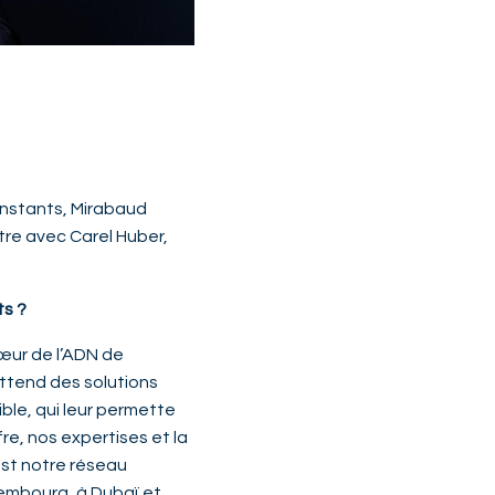
 instants, Mirabaud
tre avec Carel Huber,
ts ?
œur de l’ADN de
attend des solutions
ble, qui leur permette
re, nos expertises et la
est notre réseau
xembourg, à Dubaï et