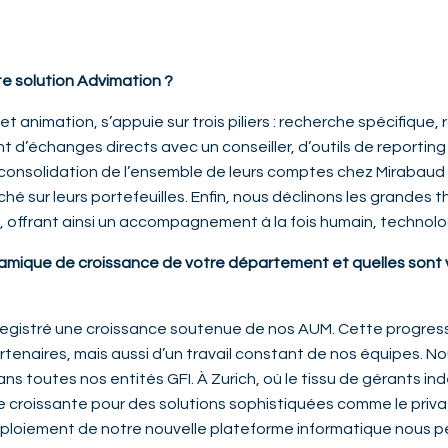
te solution Advimation ?
 animation, s’appuie sur trois piliers : recherche spécifique,
nt d’échanges directs avec un conseiller, d’outils de reportin
consolidation de l’ensemble de leurs comptes chez Mirabaud 
ché sur leurs portefeuilles. Enfin, nous déclinons les grand
, offrant ainsi un accompagnement à la fois humain, technolo
namique de croissance de votre département et quelles sont 
gistré une croissance soutenue de nos AUM. Cette progressio
enaires, mais aussi d’un travail constant de nos équipes. Nou
ns toutes nos entités GFI. À Zurich, où le tissu de gérants i
roissante pour des solutions sophistiquées comme le priva
déploiement de notre nouvelle plateforme informatique nous pe