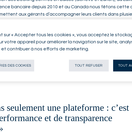
icence bancaire depuis 2010 et au Canada nous fêtons cett
mettent aux gérants d’accompagner leurs clients dans plusieu
 réglementaire adapté. C’est une flexibilité précieuse pour le
s besoins patrimoniaux de plus en plus complexes. Nous avons 
nt sur « Accepter tous les cookies », vous acceptez le stocka
s privilégié à notre plateforme de private equity, avec des op
r votre appareil pour améliorer la navigation sur le site, anal
teurs comme l’innovation technologique ou les services de sa
n et contribuer à nos efforts de marketing.
une plateforme digitale permettant aux gérants d’optimiser le
 et de bénéficier d’outils de reporting performants.
ES DES COOKIES
TOUT REFUSER
TOUT A
s seulement une plateforme : c’est
performance et de transparence
»