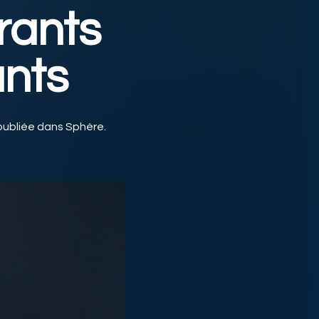
rants
ants
publiée dans Sphère.