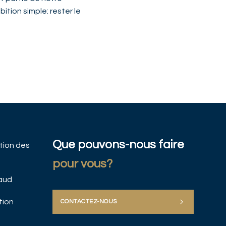
ition simple: rester le
Que pouvons-nous faire
ation des
pour vous?
baud
tion
CONTACTEZ-NOUS