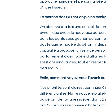
approche humaine et personnalisée à 
d’investisseurs.
Le marché des GFI est en pleine évolut
On observe à la fois une consolidatio
dynamique avec de nouveaux acteurs qui
dans les actifs sous gestion qui sont
doute que le modèle du gérant indépend
capacité à proposer un service perso
parfaitement à ce modèle d’affaires. 
solutions innovantes, tout en respect
beaucoup
Enfin, comment voyez-vous l’avenir du
Nos priorités sont claires : continuer à
différenciantes. Notre nouvelle plat
du gérant de fortune indépendant. Enf
aux GFI, en Suisse comme à l’internatio