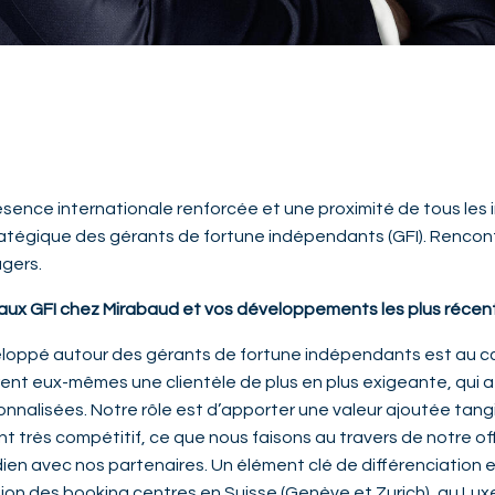
résence internationale renforcée et une proximité de tous les
ratégique des gérants de fortune indépendants (GFI). Rencon
gers.
 aux GFI chez Mirabaud et vos développements les plus récen
oppé autour des gérants de fortune indépendants est au c
ent eux-mêmes une clientèle de plus en plus exigeante, qui 
nnalisées. Notre rôle est d’apporter une valeur ajoutée tangi
 très compétitif, ce que nous faisons au travers de notre off
dien avec nos partenaires. Un élément clé de différenciation 
tion des booking centres en Suisse (Genève et Zurich), au Lu