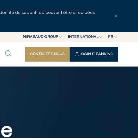
identité de ses entités, peuvent être effectuées
mmuniqués de presse
Publications
Autres actualités
MIRABAUD GROUP
INTERNATIONAL
FR
MIRABAUD GROUP
INTERNATIONAL
EN
CONTACTEZ-NOUS
LOGIN E-BANKING
MIRABAUD ASSET MANAGEMENT
SUISSE
FR
MIRABAUD INVESTMENTS
DE
ES
de