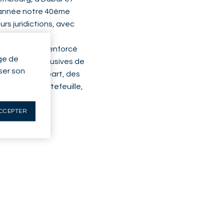
e année notre 40ème
rs juridictions, avec
urs activités
par ailleurs renforcé
ge de
portunités exclusives de
yser son
nté. D’autre part, des
 suivi de portefeuille,
CCEPTER