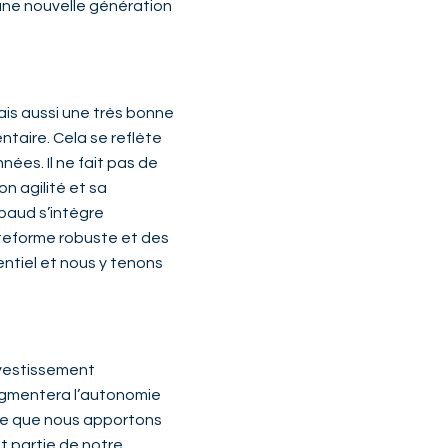
une nouvelle génération
ais aussi une très bonne
ntaire. Cela se reflète
ées. Il ne fait pas de
n agilité et sa
baud s’intègre
ateforme robuste et des
ntiel et nous y tenons
investissement
augmentera l’autonomie
tée que nous apportons
nt partie de notre