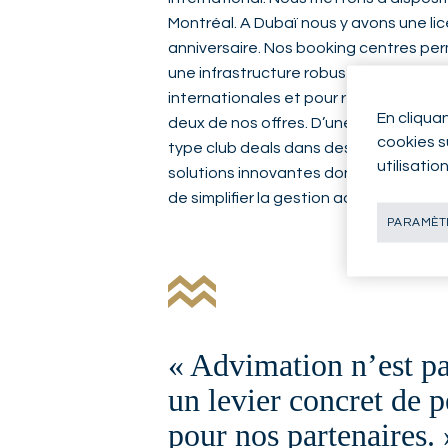
Montréal. A Dubaï nous y avons une l
anniversaire. Nos booking centres per
une infrastructure robuste et un cadre
internationales et pour répondre à de
En cliqua
deux de nos offres. D’une part, l’accè
cookies su
type club deals dans des secteurs por
utilisatio
solutions innovantes dont Advimation, 
de simplifier la gestion administrative
PARAMÈTR
« Advimation n’est pa
un levier concret de 
pour nos partenaires. 