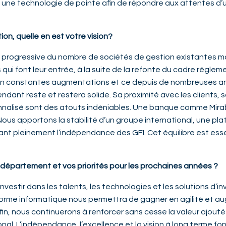
une technologie de pointe afin de répondre aux attentes d’
ion, quelle en est votre vision?
n progressive du nombre de sociétés de gestion existantes m
 font leur entrée, à la suite de la refonte du cadre régleme
 en constantes augmentations et ce depuis de nombreuses ann
ant reste et restera solide. Sa proximité avec les clients, so
nnalisé sont des atouts indéniables. Une banque comme Mira
Nous apportons la stabilité d’un groupe international, une pl
ant pleinement l’indépendance des GFI. Cet équilibre est esse
 département et vos priorités pour les prochaines années ?
 investir dans les talents, les technologies et les solutions d’
eforme informatique nous permettra de gagner en agilité et 
in, nous continuerons à renforcer sans cesse la valeur ajou
nal. L’indépendance, l’excellence et la vision à long terme fo