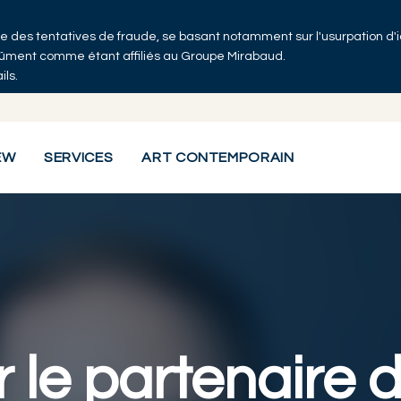
 que des tentatives de fraude, se basant notamment sur l'usurpation d'
Co
ndûment comme étant affiliés au Groupe Mirabaud.
ils.
EW
SERVICES
ART CONTEMPORAIN
 le partenaire 