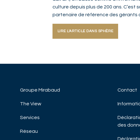
culture depuis plus de 200 ans. C’est s
partenaire de référence des gérants 
LIRE L'ARTICLE DANS SPHÈRE
Groupe Mirabaud
Contact
The View
Informati
Services
Déclaratio
des donn
Réseau
Déclaratio