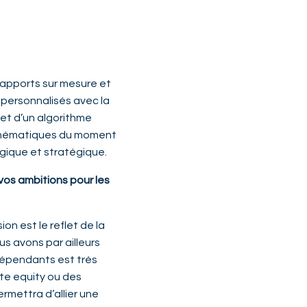
 rapports sur mesure et
g personnalisés avec la
et d’un algorithme
es thématiques du moment
gique et stratégique.
vos ambitions pour les
n est le reflet de la
s avons par ailleurs
ndépendants est très
te equity ou des
rmettra d’allier une