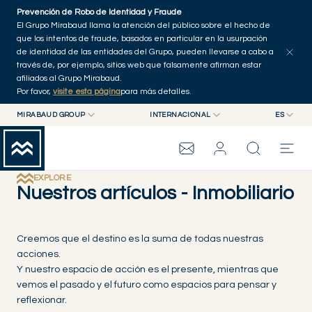
Skip to main content
Prevención de Robo de Identidad y Fraude
Explorar artículos
Serie
Autores
Inicio
El Grupo Mirabaud llama la atención del público sobre el hecho de
que los intentos de fraude, basados en particular en la usurpación
de identidad de las entidades del Grupo, pueden llevarse a cabo a
través de, por ejemplo, sitios web que falsamente afirman estar
afiliados al Grupo Mirabaud.
Por favor,
visite esta página
para más detalles.
MIRABAUD GROUP
INTERNACIONAL
ES
MIRABAUD GROUP
INTERNACIONAL
EN
MIRABAUD ASSET MANAGEMENT
SUIZA
FR
GRUPO MIRABAUD
MIRABAUD INVESTMENTS
DE
EXPLORE
Nuestros artículos - Inmobiliario
ES
THE VIEW
Creemos que el destino es la suma de todas nuestras
acciones.
SERVICIOS
Y nuestro espacio de acción es el presente, mientras que
vemos el pasado y el futuro como espacios para pensar y
CONTEMPORARY ART
reflexionar.