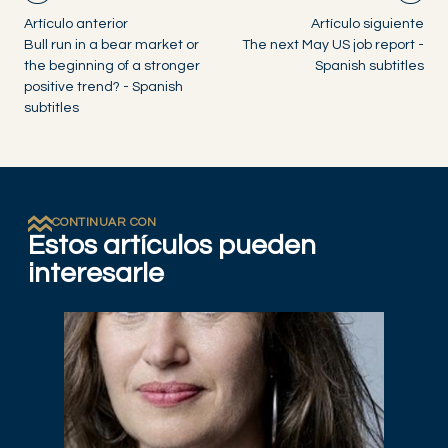
Artículo anterior
Artículo siguiente
Bull run in a bear market or
The next May US job report -
the beginning of a stronger
Spanish subtitles
positive trend? - Spanish
subtitles
CONTINUAR CON
Estos artículos pueden
interesarle