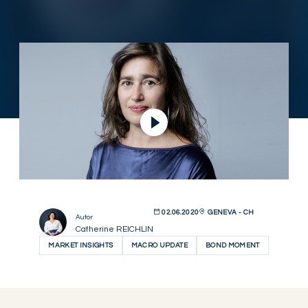
Ver vídeo
02.06.2020
GENEVA - CH
Autor
Catherine REICHLIN
MARKET INSIGHTS
MACRO UPDATE
BOND MOMENT