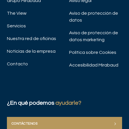
Grupo Mirabaud
Aviso legal
The View
Aviso de protección de
W
datos
Ra
Servicios
V
Aviso de protección de
Nuestra red de oficinas
datos marketing
Noticias de la empresa
Política sobre Cookies
Contacto
Accesibilidad Mirabaud
DE
¿En qué podemos
ayudarle?
CONTÁCTENOS