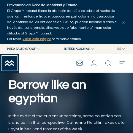
Skip to main content
Prevención de Robo de Identidad y Fraude
Explorar artículos
Serie
Autores
Inicio
El Grupo Mirabaud llama la atención del público sobre el hecho de
que los intentos de fraude, basados en particular en la usurpación
de identidad de las entidades del Grupo, pueden llevarse a cabo a
través de, por ejemplo, sitios web que falsamente afirman estar
afiliados al Grupo Mirabaud.
Por favor,
visite esta página
para más detalles.
MIRABAUD GROUP
INTERNACIONAL
ES
MIRABAUD GROUP
INTERNACIONAL
EN
MIRABAUD ASSET MANAGEMENT
SUIZA
FR
WEALTH MANAGEMENT
GRUPO MIRABAUD
MIRABAUD INVESTMENTS
DE
Borrow like an
ES
THE VIEW
egyptian
SERVICIOS
In the midst of the current uncertainty, some countries can
stand out. In that perspective, Catherine Reichlin takes us to
CONTEMPORARY ART
Egypt in her Bond Moment of the week.