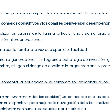
cen principios compartidos en procesos prácticos y aplicab
s consejos consultivos y los comités de inversión desempeñan
lizar los valores de la familia, articular una visión a largo
pación intergeneracional.
a con la familia, a la vez que aporta estabilidad.
onio generacional —integrando estrategia de inversión, gest
mbre, mitigan el riesgo de conflicto intergeneracional y p
fomenta la educación y el compromiso, ayudando a los m
a comprensión del rol de la custodia y la responsabilidad patr
clic en “Aceptar todas las cookies”, usted acepta que las coo
 su dispositivo para mejorar la navegación del sitio, analizar 
colaborar con nuestros estudios para marketing.