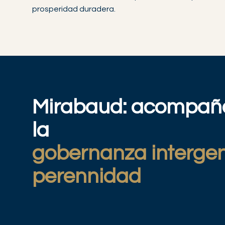
prosperidad duradera.
Mirabaud: acompañan
la
gobernanza intergen
perennidad