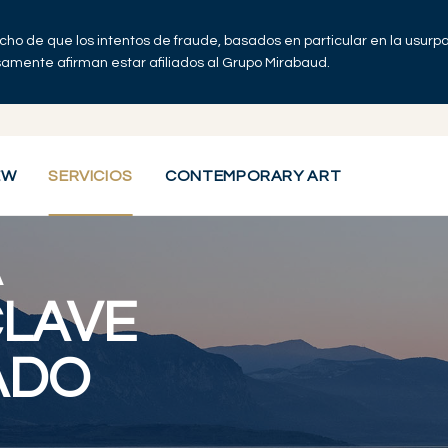
echo de que los intentos de fraude, basados en particular en la usur
lsamente afirman estar afiliados al Grupo Mirabaud.
 legado sostenible
EW
SERVICIOS
CONTEMPORARY ART
A
CLAVE
ADO