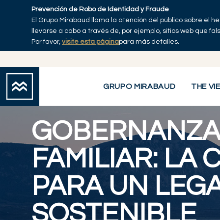
Skip to main content
Prevención de Robo de Identidad y Fraude
El Grupo Mirabaud llama la atención del público sobre el h
llevarse a cabo a través de, por ejemplo, sitios web que fa
Por favor,
visite esta página
para más detalles.
Grupo Mirabaud
Servicios
Gobernanza familiar: la clave para un
You are here:
GRUPO MIRABAUD
THE VI
GOBERNANZ
FAMILIAR: LA 
PARA UN LEG
SOSTENIBLE