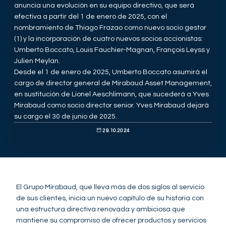
anuncia una evolución en su equipo directivo, que será
efectiva a partir del 1 de enero de 2025, con el
nombramiento de Thiago Frazao como nuevo socio gestor
(1) y la incorporación de cuatro nuevos socios accionistas:
Umberto Boccato, Louis Fauchier-Magnan, François Leyss y
Julien Meylan.
Desde el 1 de enero de 2025, Umberto Boccato asumirá el
cargo de director general de Mirabaud Asset Management,
en sustitución de Lionel Aeschlimann, que sucederá a Yves
Mirabaud como socio director senior. Yves Mirabaud dejará
su cargo el 30 de junio de 2025.
29.10.2024
El Grupo Mirabaud, que lleva más de dos siglos al servicio
de sus clientes, inicia un nuevo capítulo de su historia con
una estructura directiva renovada y ambiciosa que
mantiene su compromiso de ofrecer productos y servicios