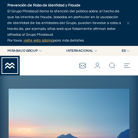
Skip to main content
Prevención de Robo de Identidad y Fraude
Notas de prensa
Publicaciones
Otras noticias
Inicio
El Grupo Mirabaud llama la atención del público sobre el hecho de
que los intentos de fraude, basados en particular en la usurpación
de identidad de las entidades del Grupo, pueden llevarse a cabo a
través de, por ejemplo, sitios web que falsamente afirman estar
afiliados al Grupo Mirabaud.
Por favor,
visite esta página
para más detalles.
MIRABAUD GROUP
INTERNACIONAL
ES
MIRABAUD GROUP
INTERNACIONAL
EN
MIRABAUD ASSET MANAGEMENT
SUIZA
FR
GRUPO MIRABAUD
MIRABAUD INVESTMENTS
DE
ES
THE VIEW
SERVICIOS
CONTEMPORARY ART