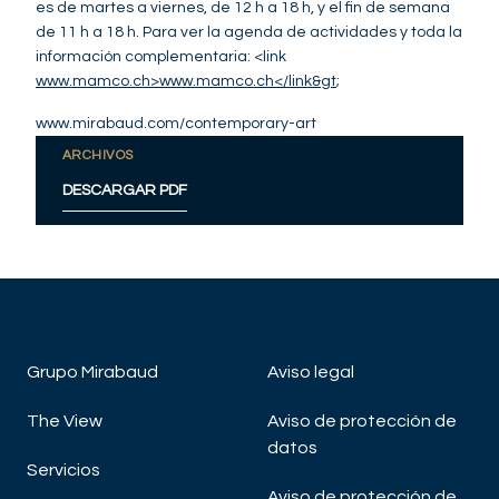
es de martes a viernes, de 12 h a 18 h, y el fin de semana
de 11 h a 18 h. Para ver la agenda de actividades y toda la
información complementaria: <link
www.mamco.ch>www.mamco.ch</link&gt
;
www.mirabaud.com/contemporary-art
ARCHIVOS
DESCARGAR PDF
Grupo Mirabaud
Aviso legal
The View
Aviso de protección de
datos
Servicios
Aviso de protección de