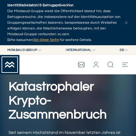
Skip to main content
Identitätsdiebstahl & Betrugsprävention
Artikel erkunden
Serien
Autoren
Startseite
Die Mirabaud-Gruppe weist die Öffentlichkeit darauf hin, dass
Betrugsversuche, die insbesondere auf der Identitätsusurpation von
Gruppengesellschaften basieren, beispielsweise durch Websites
erfolgen können, die fälschlicherweise behaupten, mit der
Mirabaud-Gruppe verbunden zu sein.
Bitte besuchen
Sie diese Seite
für weitere Details.
MIRABAUD GROUP
INTERNATIONAL
DE
MIRABAUD GROUP
INTERNATIONAL
EN
MIRABAUD ASSET MANAGEMENT
SCHWEIZ
FR
WEALTH MANAGEMENT
MIRABAUD-GRUPPE
MIRABAUD INVESTMENTS
DE
Katastrophaler
ES
THE VIEW
Krypto-
Zusammenbruch
SERVICES
CONTEMPORARY ART
Seit seinem Höchststand im November letzten Jahres ist