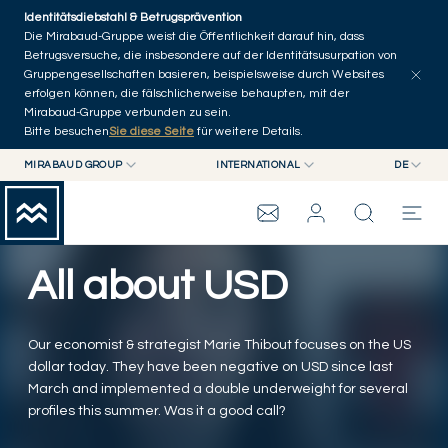
Skip to main content
Identitätsdiebstahl & Betrugsprävention
Artikel erkunden
Serien
Autoren
Startseite
Die Mirabaud-Gruppe weist die Öffentlichkeit darauf hin, dass
Betrugsversuche, die insbesondere auf der Identitätsusurpation von
Gruppengesellschaften basieren, beispielsweise durch Websites
erfolgen können, die fälschlicherweise behaupten, mit der
Mirabaud-Gruppe verbunden zu sein.
Bitte besuchen
Sie diese Seite
für weitere Details.
MIRABAUD GROUP
INTERNATIONAL
DE
MIRABAUD GROUP
INTERNATIONAL
EN
MIRABAUD ASSET MANAGEMENT
SCHWEIZ
FR
ASSET MANAGEMENT
MIRABAUD-GRUPPE
MIRABAUD INVESTMENTS
DE
All about USD
ES
THE VIEW
Our economist & strategist Marie Thibout focuses on the US
SERVICES
dollar today. They have been negative on USD since last
March and implemented a double underweight for several
profiles this summer. Was it a good call?
CONTEMPORARY ART