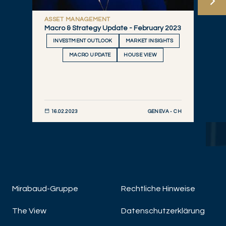
ASSET MANAGEMENT
Macro & Strategy Update - February 2023
INVESTMENT OUTLOOK
MARKET INSIGHTS
MACRO UPDATE
HOUSE VIEW
GENEVA - CH
16.02.2023
JETZT ENTDECKEN
Mirabaud-Gruppe
Rechtliche Hinweise
The View
Datenschutzerklärung
A