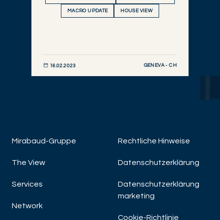
MACRO UPDATE
HOUSE VIEW
GENEVA - CH
16.02.2023
JETZT ENTDECKEN
Mirabaud-Gruppe
Rechtliche Hinweise
The View
Datenschutzerklärung
A
Ma
Services
Datenschutzerklärung
marketing
Network
Cookie-Richtlinie