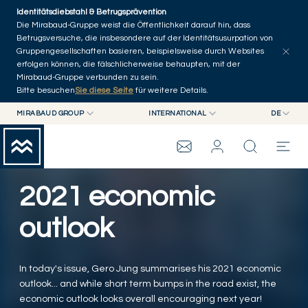
Skip to main content
Identitätsdiebstahl & Betrugsprävention
Artikel erkunden
Serien
Autoren
Startseite
Die Mirabaud-Gruppe weist die Öffentlichkeit darauf hin, dass
Betrugsversuche, die insbesondere auf der Identitätsusurpation von
Gruppengesellschaften basieren, beispielsweise durch Websites
erfolgen können, die fälschlicherweise behaupten, mit der
Mirabaud-Gruppe verbunden zu sein.
Bitte besuchen
Sie diese Seite
für weitere Details.
MIRABAUD GROUP
INTERNATIONAL
DE
MIRABAUD GROUP
INTERNATIONAL
EN
MIRABAUD ASSET MANAGEMENT
SCHWEIZ
FR
ASSET MANAGEMENT
MIRABAUD-GRUPPE
MIRABAUD INVESTMENTS
DE
2021 economic
ES
THE VIEW
outlook
SERVICES
In today's issue, Gero Jung summarises his 2021 economic
outlook... and while short term bumps in the road exist, the
CONTEMPORARY ART
economic outlook looks overall encouraging next year!