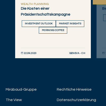
WEALTH PLANNING
W
Die Kosten einer
Be
Präsidentschaftskampagne
INVESTMENT OUTLOOK
MARKET INSIGHTS
MORNING COFFEE
GENEVA - CH
22.09.2020
JETZT ENTDECKEN
JET
Mirabaud-Gruppe
Rechtliche Hinweise
The View
Datenschutzerklärung