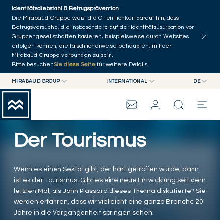
Skip to main content
Identitätsdiebstahl & Betrugsprävention
Artikel erkunden
Serien
Autoren
Startseite
Die Mirabaud-Gruppe weist die Öffentlichkeit darauf hin, dass
Betrugsversuche, die insbesondere auf der Identitätsusurpation von
Gruppengesellschaften basieren, beispielsweise durch Websites
erfolgen können, die fälschlicherweise behaupten, mit der
Mirabaud-Gruppe verbunden zu sein.
Bitte besuchen
Sie diese Seite
für weitere Details.
MIRABAUD GROUP
INTERNATIONAL
DE
MIRABAUD GROUP
INTERNATIONAL
EN
MIRABAUD ASSET MANAGEMENT
SCHWEIZ
FR
WEALTH MANAGEMENT
MIRABAUD-GRUPPE
MIRABAUD INVESTMENTS
DE
Der Tourismus
ES
THE VIEW
Wenn es einen Sektor gibt, der hart getroffen wurde, dann
SERVICES
ist es der Tourismus. Gibt es eine neue Entwicklung seit dem
letzten Mal, als John Plassard dieses Thema diskutierte? Sie
werden erfahren, dass wir vielleicht eine ganze Branche 20
CONTEMPORARY ART
Jahre in die Vergangenheit springen sehen.