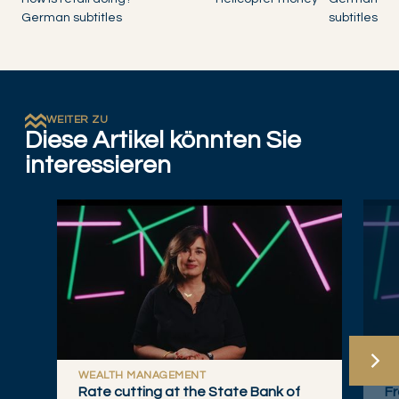
German subtitles
subtitles
WEITER ZU
Diese Artikel könnten Sie
interessieren
WEALTH MANAGEMENT
W
Rate cutting at the State Bank of
Fr