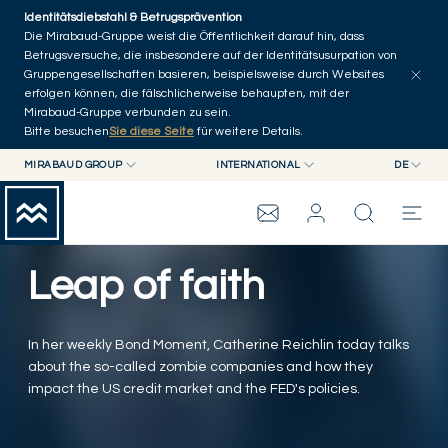
Skip to main content
Identitätsdiebstahl & Betrugsprävention
Artikel erkunden
Serien
Autoren
Startseite
Die Mirabaud-Gruppe weist die Öffentlichkeit darauf hin, dass
Betrugsversuche, die insbesondere auf der Identitätsusurpation von
Gruppengesellschaften basieren, beispielsweise durch Websites
erfolgen können, die fälschlicherweise behaupten, mit der
Mirabaud-Gruppe verbunden zu sein.
Bitte besuchen
Sie diese Seite
für weitere Details.
MIRABAUD GROUP
INTERNATIONAL
DE
MIRABAUD GROUP
INTERNATIONAL
EN
MIRABAUD ASSET MANAGEMENT
SCHWEIZ
FR
WEALTH MANAGEMENT
MIRABAUD-GRUPPE
MIRABAUD INVESTMENTS
DE
Leap of faith
ES
THE VIEW
In her weekly Bond Moment, Catherine Reichlin today talks
SERVICES
about the so-called zombie companies and how they
impact the US credit market and the FED's policies.
CONTEMPORARY ART