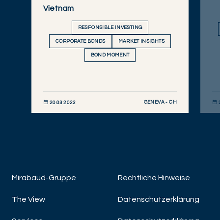
Vietnam
RESPONSIBLE INVESTING
CORPORATE BONDS
MARKET INSIGHTS
BOND MOMENT
GENEVA - CH
20.03.2023
JETZT ENTDECKEN
JET
Mirabaud-Gruppe
Rechtliche Hinweise
The View
Datenschutzerklärung