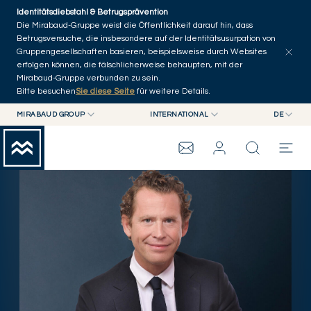
Skip to main content
Identitätsdiebstahl & Betrugsprävention
Artikel erkunden
Serien
Autoren
Startseite
Die Mirabaud-Gruppe weist die Öffentlichkeit darauf hin, dass
Betrugsversuche, die insbesondere auf der Identitätsusurpation von
Gruppengesellschaften basieren, beispielsweise durch Websites
erfolgen können, die fälschlicherweise behaupten, mit der
Mirabaud-Gruppe verbunden zu sein.
Bitte besuchen
Sie diese Seite
für weitere Details.
MIRABAUD GROUP
INTERNATIONAL
DE
MIRABAUD GROUP
INTERNATIONAL
EN
MIRABAUD ASSET MANAGEMENT
SCHWEIZ
FR
MIRABAUD-GRUPPE
MIRABAUD INVESTMENTS
DE
ES
THE VIEW
SERVICES
CONTEMPORARY ART