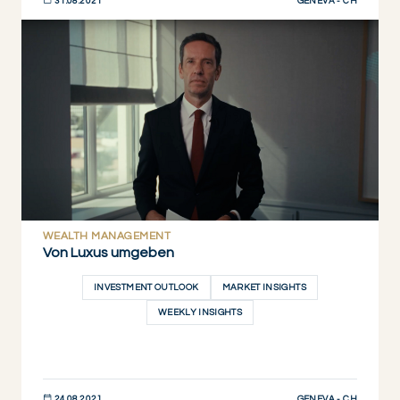
GENEVA - CH
31.08.2021
JETZT ENTDECKEN
WEALTH MANAGEMENT
Von Luxus umgeben
INVESTMENT OUTLOOK
MARKET INSIGHTS
WEEKLY INSIGHTS
GENEVA - CH
24.08.2021