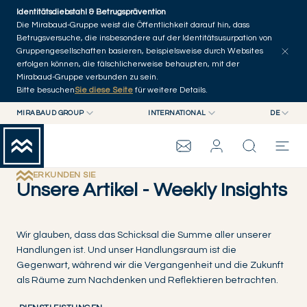
Skip to main content
Identitätsdiebstahl & Betrugsprävention
Artikel erkunden
Serien
Autoren
Startseite
Die Mirabaud-Gruppe weist die Öffentlichkeit darauf hin, dass
Betrugsversuche, die insbesondere auf der Identitätsusurpation von
Gruppengesellschaften basieren, beispielsweise durch Websites
erfolgen können, die fälschlicherweise behaupten, mit der
Mirabaud-Gruppe verbunden zu sein.
Bitte besuchen
Sie diese Seite
für weitere Details.
MIRABAUD GROUP
INTERNATIONAL
DE
MIRABAUD GROUP
INTERNATIONAL
EN
MIRABAUD ASSET MANAGEMENT
SCHWEIZ
FR
MIRABAUD-GRUPPE
MIRABAUD INVESTMENTS
DE
ERKUNDEN SIE
Unsere Artikel - Weekly Insights
ES
THE VIEW
Wir glauben, dass das Schicksal die Summe aller unserer
Handlungen ist. Und unser Handlungsraum ist die
SERVICES
Gegenwart, während wir die Vergangenheit und die Zukunft
als Räume zum Nachdenken und Reflektieren betrachten.
CONTEMPORARY ART