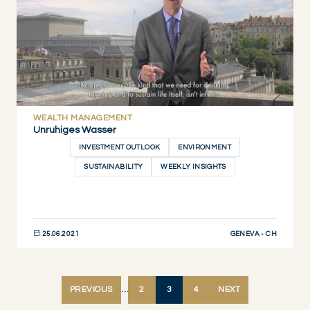
WEALTH MANAGEMENT
Unruhiges Wasser
INVESTMENT OUTLOOK
ENVIRONMENT
SUSTAINABILITY
WEEKLY INSIGHTS
GENEVA - CH
25.06.2021
JETZT ENTDECKEN
PREVIOUS
…
2
3
4
NEXT