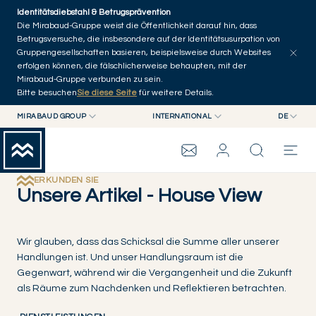
Skip to main content
Identitätsdiebstahl & Betrugsprävention
Artikel erkunden
Serien
Autoren
Startseite
Die Mirabaud-Gruppe weist die Öffentlichkeit darauf hin, dass
Betrugsversuche, die insbesondere auf der Identitätsusurpation von
Gruppengesellschaften basieren, beispielsweise durch Websites
erfolgen können, die fälschlicherweise behaupten, mit der
Mirabaud-Gruppe verbunden zu sein.
Bitte besuchen
Sie diese Seite
für weitere Details.
MIRABAUD GROUP
INTERNATIONAL
DE
MIRABAUD GROUP
INTERNATIONAL
EN
MIRABAUD ASSET MANAGEMENT
SCHWEIZ
FR
MIRABAUD-GRUPPE
MIRABAUD INVESTMENTS
DE
ERKUNDEN SIE
Unsere Artikel - House View
ES
THE VIEW
Wir glauben, dass das Schicksal die Summe aller unserer
Handlungen ist. Und unser Handlungsraum ist die
SERVICES
Gegenwart, während wir die Vergangenheit und die Zukunft
als Räume zum Nachdenken und Reflektieren betrachten.
CONTEMPORARY ART