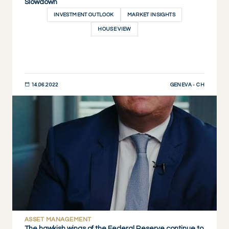
Slowdown
INVESTMENT OUTLOOK
MARKET INSIGHTS
HOUSE VIEW
GENEVA - CH
14.06.2022
JETZT ENTDECKEN
ASSET MANAGEMENT
The hawkish wings of the Federal Reserve continue to