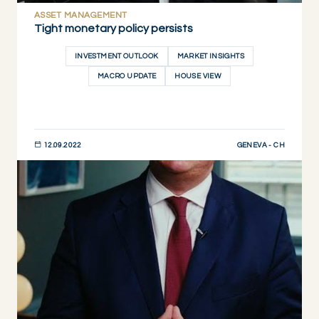
ASSET MANAGEMENT
Tight monetary policy persists
INVESTMENT OUTLOOK
MARKET INSIGHTS
MACRO UPDATE
HOUSE VIEW
GENEVA - CH
12.09.2022
JETZT ENTDECKEN