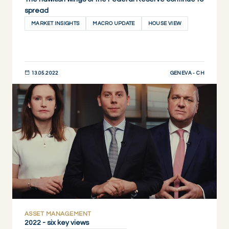
spread
MARKET INSIGHTS
MACRO UPDATE
HOUSE VIEW
GENEVA - CH
13.05.2022
JETZT ENTDECKEN
ASSET MANAGEMENT
2022 - six key views