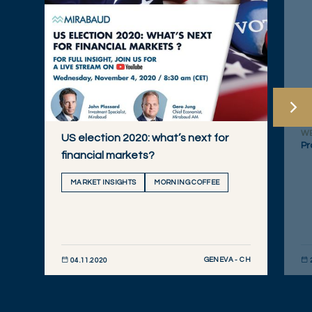
W
US election 2020: what’s next for
Pr
financial markets?
MARKET INSIGHTS
MORNING COFFEE
GENEVA - CH
04.11.2020
DÉCOUVRIR MAINTENANT
DÉC